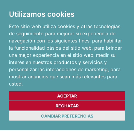
Utilizamos cookies
Este sitio web utiliza cookies y otras tecnologías
de seguimiento para mejorar su experiencia de
navegación con los siguientes fines:
para habilitar
la funcionalidad básica del sitio web
,
para brindar
una mejor experiencia en el sitio web
,
medir su
interés en nuestros productos y servicios y
personalizar las interacciones de marketing
,
para
mostrar anuncios que sean más relevantes para
usted
.
ACEPTAR
RECHAZAR
CAMBIAR PREFERENCIAS