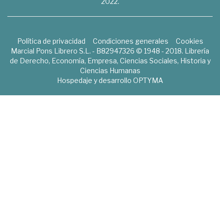
2022.
Política de privacidad
Condiciones generales
Cookies
Marcial Pons Librero S.L. - B82947326 © 1948 - 2018. Librería
de Derecho, Economía, Empresa, Ciencias Sociales, Historia y
Ciencias Humanas
Hospedaje y desarrollo
OPTYMA