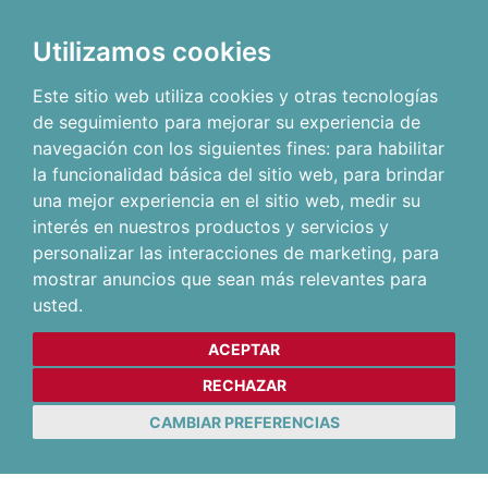
Utilizamos cookies
Este sitio web utiliza cookies y otras tecnologías
de seguimiento para mejorar su experiencia de
navegación con los siguientes fines:
para habilitar
la funcionalidad básica del sitio web
,
para brindar
una mejor experiencia en el sitio web
,
medir su
interés en nuestros productos y servicios y
personalizar las interacciones de marketing
,
para
mostrar anuncios que sean más relevantes para
usted
.
ACEPTAR
RECHAZAR
CAMBIAR PREFERENCIAS