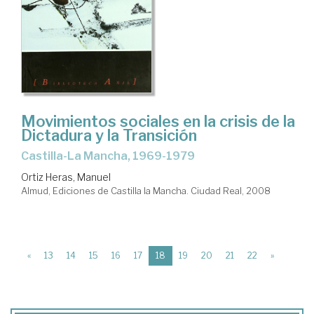
Movimientos sociales en la crisis de la
Dictadura y la Transición
Castilla-La Mancha, 1969-1979
Ortiz Heras, Manuel
Almud, Ediciones de Castilla la Mancha. Ciudad Real, 2008
(current)
«
13
14
15
16
17
18
19
20
21
22
»