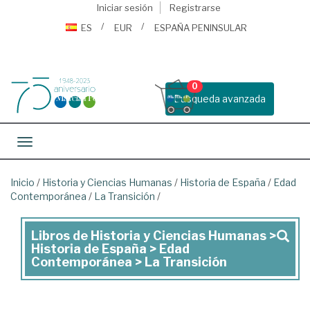
Iniciar sesión
Registrarse
ES
EUR
ESPAÑA PENINSULAR
0
Busqueda avanzada
Toggle navigation
Inicio
/
Historia y Ciencias Humanas
/
Historia de España
/
Edad
Contemporánea
/
La Transición
/
Libros de Historia y Ciencias Humanas >
Libros
Historia de España > Edad
de
Contemporánea > La Transición
Historia
y