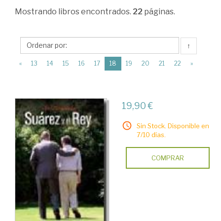
Ciencias
Mostrando
libros encontrados.
22
páginas.
Humanas
>
↑
Historia
(current)
«
13
14
15
16
17
18
19
20
21
22
»
de
España
>
19,90 €
Edad
Sin Stock. Disponible en
Contemporánea
7/10 días.
>
COMPRAR
La
Transición