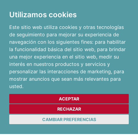
Utilizamos cookies
Este sitio web utiliza cookies y otras tecnologías
de seguimiento para mejorar su experiencia de
navegación con los siguientes fines:
para habilitar
la funcionalidad básica del sitio web
,
para brindar
una mejor experiencia en el sitio web
,
medir su
interés en nuestros productos y servicios y
personalizar las interacciones de marketing
,
para
mostrar anuncios que sean más relevantes para
usted
.
ACEPTAR
RECHAZAR
CAMBIAR PREFERENCIAS