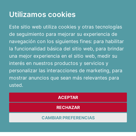
Utilizamos cookies
Este sitio web utiliza cookies y otras tecnologías
de seguimiento para mejorar su experiencia de
navegación con los siguientes fines:
para habilitar
la funcionalidad básica del sitio web
,
para brindar
una mejor experiencia en el sitio web
,
medir su
interés en nuestros productos y servicios y
personalizar las interacciones de marketing
,
para
mostrar anuncios que sean más relevantes para
usted
.
ACEPTAR
RECHAZAR
CAMBIAR PREFERENCIAS