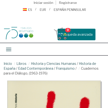
Iniciar sesión
Registrarse
ES
EUR
ESPAÑA PENINSULAR
0
Busqueda avanzada
Toggle navigation
Inicio
Libros
Historia y Ciencias Humanas
/
Historia de
España
/
Edad Contemporánea
/
Franquismo
/
Cuadernos
para el Diálogo, (1963-1976)