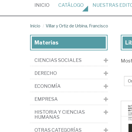
(CURRENT)
INICIO
CATÁLOGO
NUESTRAS
EDIT
Inicio
Villar y Ortiz de Urbina, Francisco
Materias
Li
Lib
de
CIENCIAS SOCIALES
Mos
Vil
y
DERECHO
Ort
ECONOMÍA
de
Urb
EMPRESA
Fra
HISTORIA Y CIENCIAS
HUMANAS
OTRAS CATEGORÍAS