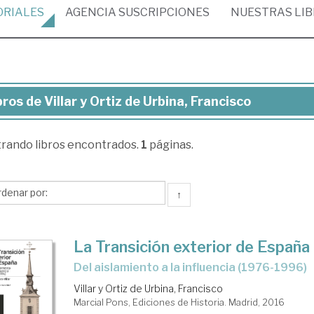
ORIALES
AGENCIA
SUSCRIPCIONES
NUESTRAS
LI
bros de Villar y Ortiz de Urbina, Francisco
ros
trando
libros encontrados.
1
páginas.
lar
iz
↑
ina,
La Transición exterior de España
ncisco
Del aislamiento a la influencia (1976-1996)
Villar y Ortiz de Urbina, Francisco
Marcial Pons, Ediciones de Historia. Madrid, 2016