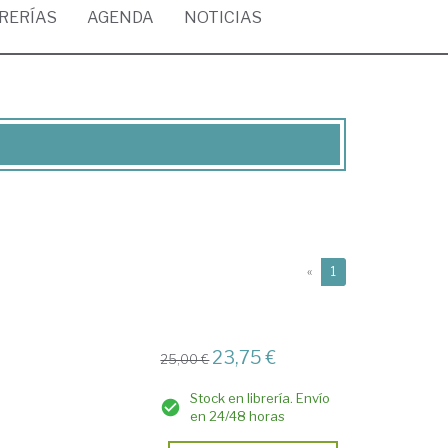
BRERÍAS
AGENDA
NOTICIAS
(current)
«
1
23,75 €
25,00 €
Stock en librería. Envío
en 24/48 horas