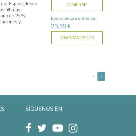
do por España desde
COMPRAR
las últimas
toño de 1975,
Ebook lectura online por
ilaciones y
23,39 €
COMPRAR EBOOK
(current)
«
1
ES
SÍGUENOS EN