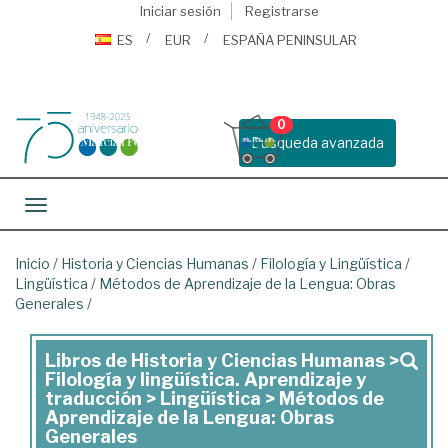
Iniciar sesión
Registrarse
ES
EUR
ESPAÑA PENINSULAR
0
Busqueda avanzada
Toggle navigation
Inicio
/
Historia y Ciencias Humanas
/
Filología y Lingüística
/
Lingüística
/
Métodos de Aprendizaje de la Lengua: Obras
Generales
/
Libros de Historia y Ciencias Humanas >
Libros
Filología y lingüística. Aprendizaje y
de
traducción > Lingüística > Métodos de
Aprendizaje de la Lengua: Obras
Historia
Generales