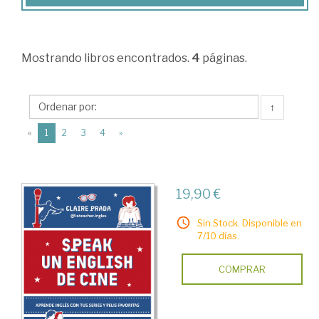
y
Ciencias
Humanas
Mostrando
libros encontrados.
4
páginas.
>
Filología
↑
y
(current)
«
1
2
3
4
»
lingüística.
Aprendizaje
y
19,90 €
traducción
Sin Stock. Disponible en
>
7/10 días.
Lingüística
>
COMPRAR
Métodos
de