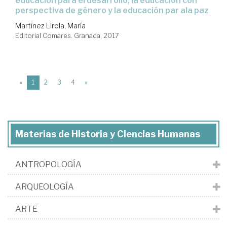
educación para el desarrollo, la educación con
perspectiva de género y la educación par ala paz
Martínez Lirola, María
Editorial Comares. Granada, 2017
(current)
«
1
2
3
4
»
Materias de Historia y Ciencias Humanas
ANTROPOLOGÍA
ARQUEOLOGÍA
ARTE