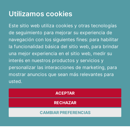
Utilizamos cookies
Este sitio web utiliza cookies y otras tecnologías
de seguimiento para mejorar su experiencia de
navegación con los siguientes fines:
para habilitar
la funcionalidad básica del sitio web
,
para brindar
una mejor experiencia en el sitio web
,
medir su
interés en nuestros productos y servicios y
personalizar las interacciones de marketing
,
para
mostrar anuncios que sean más relevantes para
usted
.
ACEPTAR
RECHAZAR
CAMBIAR PREFERENCIAS