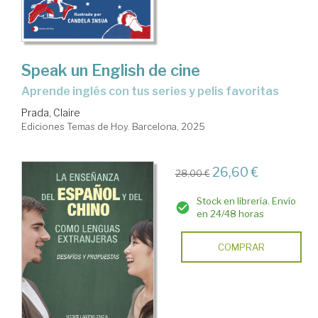
Aprendizaje
de
la
Speak un English de cine
Lengua:
Aprende inglés con tus series y pelis favoritas
Obras
Prada, Claire
Generales
Ediciones Temas de Hoy. Barcelona, 2025
26,60 €
28,00 €
Stock en librería. Envío
en 24/48 horas
COMPRAR