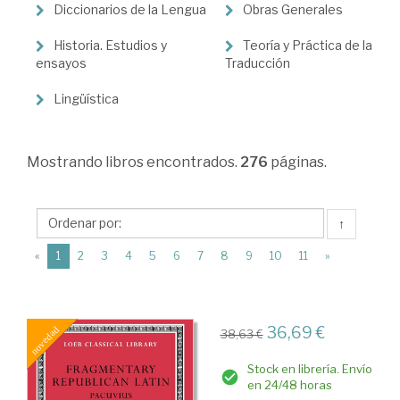
Ciencias
Diccionarios de la Lengua
Obras Generales
Humanas
Historia. Estudios y
Teoría y Práctica de la
>
ensayos
Traducción
Filología
Lingüística
y
Lingüística
Mostrando
libros encontrados.
276
páginas.
↑
(current)
«
1
2
3
4
5
6
7
8
9
10
11
»
36,69 €
38,63 €
Stock en librería. Envío
en 24/48 horas