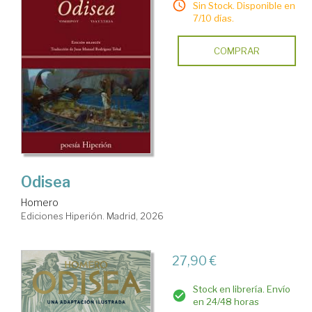
Sin Stock. Disponible en
7/10 días.
COMPRAR
Odisea
Homero
Ediciones Hiperión. Madrid, 2026
27,90 €
Stock en librería. Envío
en 24/48 horas