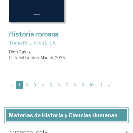
Historia romana
Tomo IV: Libros L-LX
Dion Casio
Editorial Gredos. Madrid, 2026
(current)
«
1
2
3
4
5
6
7
8
9
10
11
»
Materias de Historia y Ciencias Humanas