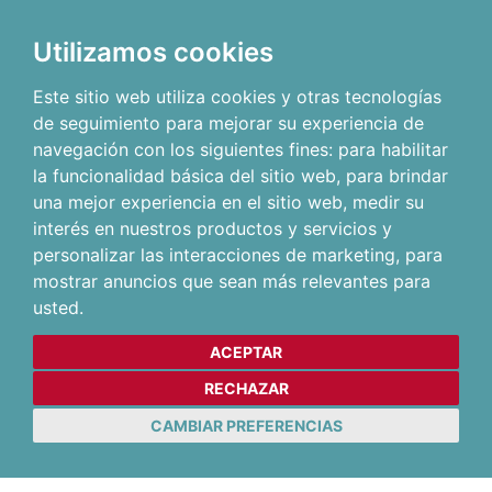
Utilizamos cookies
Este sitio web utiliza cookies y otras tecnologías
de seguimiento para mejorar su experiencia de
navegación con los siguientes fines:
para habilitar
la funcionalidad básica del sitio web
,
para brindar
una mejor experiencia en el sitio web
,
medir su
interés en nuestros productos y servicios y
personalizar las interacciones de marketing
,
para
mostrar anuncios que sean más relevantes para
usted
.
ACEPTAR
RECHAZAR
CAMBIAR PREFERENCIAS