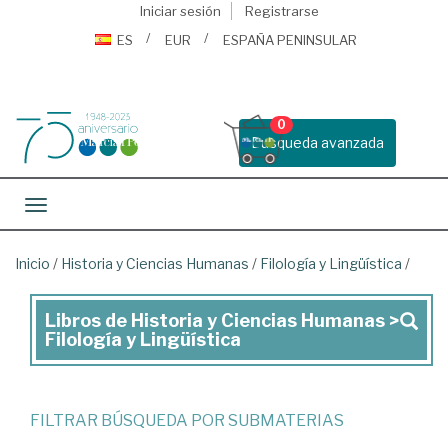
Iniciar sesión
Registrarse
ES
EUR
ESPAÑA PENINSULAR
0
Busqueda avanzada
Toggle navigation
Inicio
/
Historia y Ciencias Humanas
/
Filología y Lingüística
/
Libros de Historia y Ciencias Humanas >
Libros
Filología y Lingüística
de
Historia
y
FILTRAR BÚSQUEDA POR SUBMATERIAS