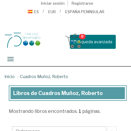
Iniciar sesión
Registrarse
ES
EUR
ESPAÑA PENINSULAR
0
Busqueda avanzada
Toggle navigation
Inicio
Cuadros Muñoz, Roberto
Libros de Cuadros Muñoz, Roberto
Libros
de
Mostrando
libros encontrados.
1
páginas.
Cuadros
Muñoz,