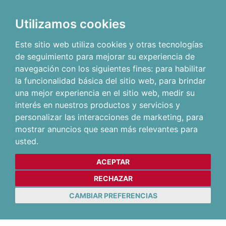
Utilizamos cookies
Este sitio web utiliza cookies y otras tecnologías
de seguimiento para mejorar su experiencia de
navegación con los siguientes fines:
para habilitar
la funcionalidad básica del sitio web
,
para brindar
una mejor experiencia en el sitio web
,
medir su
interés en nuestros productos y servicios y
personalizar las interacciones de marketing
,
para
mostrar anuncios que sean más relevantes para
usted
.
ACEPTAR
RECHAZAR
CAMBIAR PREFERENCIAS