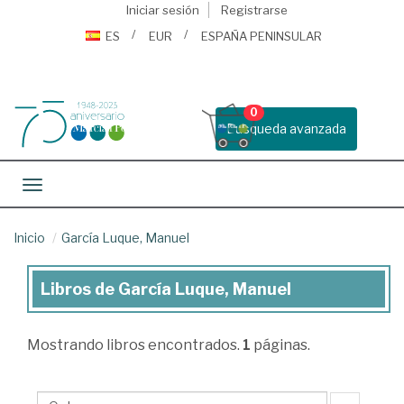
Iniciar sesión
Registrarse
ES
EUR
ESPAÑA PENINSULAR
0
Busqueda avanzada
Toggle navigation
Inicio
García Luque, Manuel
Libros de García Luque, Manuel
Libros
de
Mostrando
libros encontrados.
1
páginas.
García
Luque,