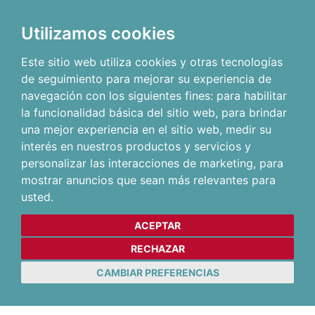
Utilizamos cookies
Este sitio web utiliza cookies y otras tecnologías
de seguimiento para mejorar su experiencia de
navegación con los siguientes fines:
para habilitar
la funcionalidad básica del sitio web
,
para brindar
una mejor experiencia en el sitio web
,
medir su
interés en nuestros productos y servicios y
personalizar las interacciones de marketing
,
para
mostrar anuncios que sean más relevantes para
usted
.
ACEPTAR
RECHAZAR
CAMBIAR PREFERENCIAS