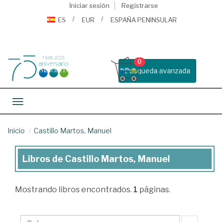
Iniciar sesión
Registrarse
ES
EUR
ESPAÑA PENINSULAR
0
Busqueda avanzada
Toggle navigation
Inicio
Castillo Martos, Manuel
Libros de Castillo Martos, Manuel
Libros
de
Mostrando
libros encontrados.
1
páginas.
Castillo
Martos,