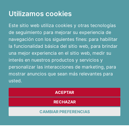
Utilizamos cookies
Este sitio web utiliza cookies y otras tecnologías
de seguimiento para mejorar su experiencia de
navegación con los siguientes fines:
para habilitar
la funcionalidad básica del sitio web
,
para brindar
una mejor experiencia en el sitio web
,
medir su
interés en nuestros productos y servicios y
personalizar las interacciones de marketing
,
para
mostrar anuncios que sean más relevantes para
usted
.
ACEPTAR
RECHAZAR
CAMBIAR PREFERENCIAS