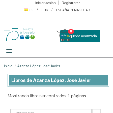
Iniciar sesión
Registrarse
ES
EUR
ESPAÑA PENINSULAR
0
Busqueda avanzada
Toggle navigation
Inicio
Azanza López, José Javier
Libros de Azanza López, José Javier
Libros
de
Mostrando
libros encontrados.
1
páginas.
Azanza
López,