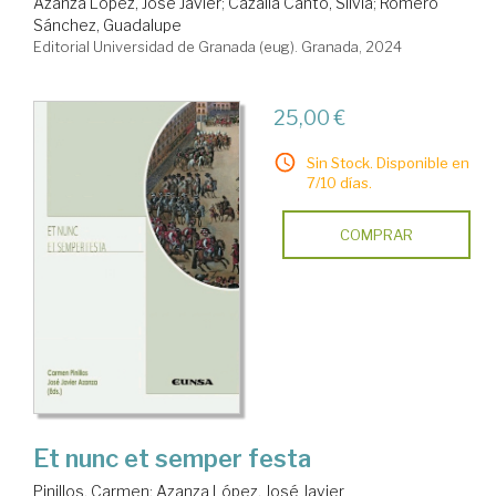
Azanza López, José Javier
;
Cazalla Canto, Silvia
;
Romero
Sánchez, Guadalupe
Editorial Universidad de Granada (eug). Granada, 2024
25,00 €
Sin Stock. Disponible en
7/10 días.
COMPRAR
Et nunc et semper festa
Pinillos, Carmen
;
Azanza López, José Javier