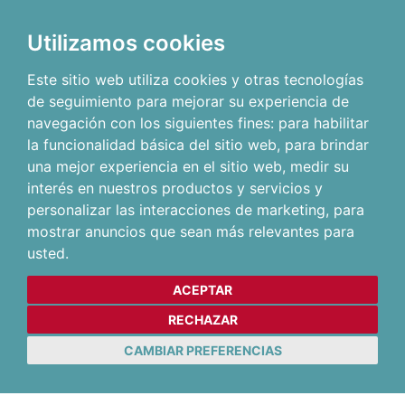
Utilizamos cookies
Este sitio web utiliza cookies y otras tecnologías
de seguimiento para mejorar su experiencia de
navegación con los siguientes fines:
para habilitar
la funcionalidad básica del sitio web
,
para brindar
una mejor experiencia en el sitio web
,
medir su
interés en nuestros productos y servicios y
personalizar las interacciones de marketing
,
para
mostrar anuncios que sean más relevantes para
usted
.
ACEPTAR
RECHAZAR
CAMBIAR PREFERENCIAS