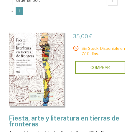
José
↑
Javier
(current)
«
1
35,00 €
Sin Stock. Disponible en
7/10 días.
COMPRAR
Fiesta, arte y literatura en tierras de
fronteras