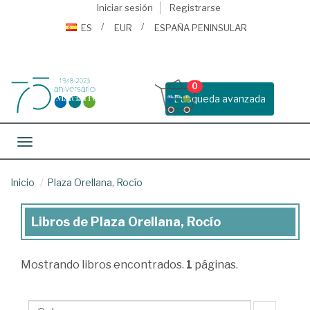
Iniciar sesión
Registrarse
ES
EUR
ESPAÑA PENINSULAR
0
Busqueda avanzada
Toggle navigation
Inicio
Plaza Orellana, Rocío
Libros de Plaza Orellana, Rocío
Libros
de
Mostrando
libros encontrados.
1
páginas.
Plaza
Orellana,