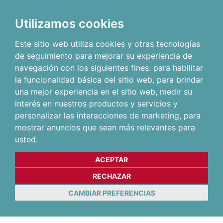
Utilizamos cookies
Este sitio web utiliza cookies y otras tecnologías
de seguimiento para mejorar su experiencia de
navegación con los siguientes fines:
para habilitar
la funcionalidad básica del sitio web
,
para brindar
una mejor experiencia en el sitio web
,
medir su
interés en nuestros productos y servicios y
personalizar las interacciones de marketing
,
para
mostrar anuncios que sean más relevantes para
usted
.
ACEPTAR
RECHAZAR
CAMBIAR PREFERENCIAS