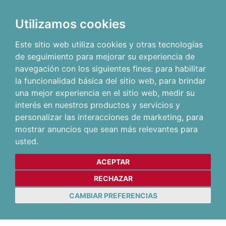
Utilizamos cookies
Este sitio web utiliza cookies y otras tecnologías
de seguimiento para mejorar su experiencia de
navegación con los siguientes fines:
para habilitar
la funcionalidad básica del sitio web
,
para brindar
una mejor experiencia en el sitio web
,
medir su
interés en nuestros productos y servicios y
personalizar las interacciones de marketing
,
para
mostrar anuncios que sean más relevantes para
usted
.
ACEPTAR
RECHAZAR
CAMBIAR PREFERENCIAS