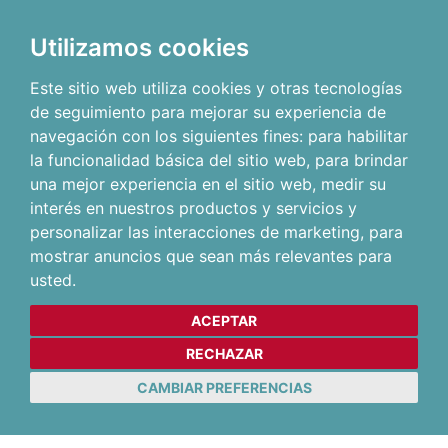
Utilizamos cookies
Este sitio web utiliza cookies y otras tecnologías
de seguimiento para mejorar su experiencia de
navegación con los siguientes fines:
para habilitar
la funcionalidad básica del sitio web
,
para brindar
una mejor experiencia en el sitio web
,
medir su
interés en nuestros productos y servicios y
personalizar las interacciones de marketing
,
para
mostrar anuncios que sean más relevantes para
usted
.
ACEPTAR
RECHAZAR
CAMBIAR PREFERENCIAS