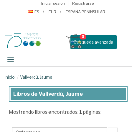
Iniciar sesión
Registrarse
ES
EUR
ESPAÑA PENINSULAR
0
Busqueda avanzada
Toggle navigation
Inicio
Vallverdú, Jaume
Libros de Vallverdú, Jaume
Libros
de
Mostrando
libros encontrados.
1
páginas.
Vallverdú,
Jaume