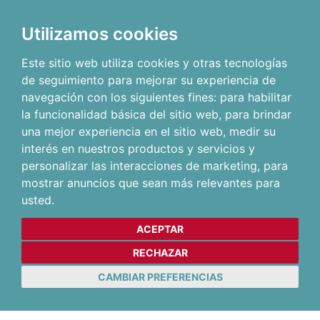
Utilizamos cookies
Este sitio web utiliza cookies y otras tecnologías
de seguimiento para mejorar su experiencia de
navegación con los siguientes fines:
para habilitar
la funcionalidad básica del sitio web
,
para brindar
una mejor experiencia en el sitio web
,
medir su
interés en nuestros productos y servicios y
personalizar las interacciones de marketing
,
para
mostrar anuncios que sean más relevantes para
usted
.
ACEPTAR
RECHAZAR
CAMBIAR PREFERENCIAS