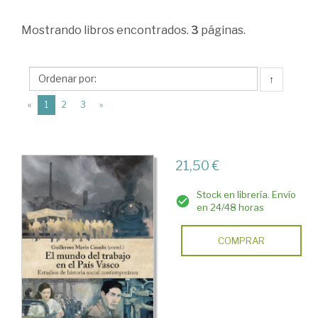
Ciencias
Mostrando
libros encontrados.
3
páginas.
Humanas
>
Historias
↑
locales
(current)
«
1
2
3
»
>
País
21,50 €
Vasco
>
Stock en librería. Envío
en 24/48 horas
Historia:
Economía.
COMPRAR
Sociedad.
Demografía