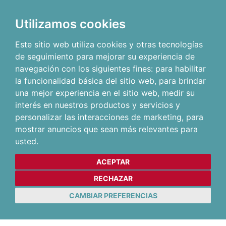
Utilizamos cookies
Este sitio web utiliza cookies y otras tecnologías
de seguimiento para mejorar su experiencia de
navegación con los siguientes fines:
para habilitar
la funcionalidad básica del sitio web
,
para brindar
una mejor experiencia en el sitio web
,
medir su
interés en nuestros productos y servicios y
personalizar las interacciones de marketing
,
para
mostrar anuncios que sean más relevantes para
usted
.
ACEPTAR
RECHAZAR
CAMBIAR PREFERENCIAS