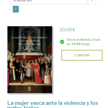
Nere
↑
Jone
(current)
«
1
20,00 €
Stock en librería. Envío
en 24/48 horas
COMPRAR
La mujer vasca ante la violencia y los
malos tratos