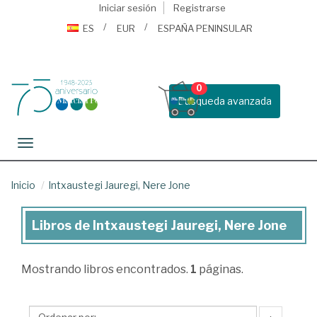
Iniciar sesión
Registrarse
ES
EUR
ESPAÑA PENINSULAR
0
Busqueda avanzada
Toggle navigation
Inicio
Intxaustegi Jauregi, Nere Jone
Libros de Intxaustegi Jauregi, Nere Jone
Libros
de
Mostrando
libros encontrados.
1
páginas.
Intxaustegi
Jauregi,