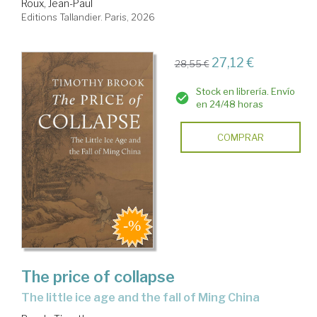
Roux, Jean-Paul
Editions Tallandier. Paris, 2026
27,12 €
28,55 €
Stock en librería. Envío
en 24/48 horas
COMPRAR
The price of collapse
the little ice age and the fall of Ming China