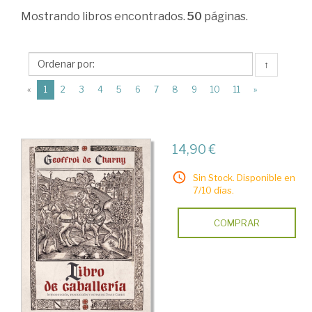
Ciencias
Mostrando
libros encontrados.
50
páginas.
Humanas
>
↑
Historia
(current)
«
1
2
3
4
5
6
7
8
9
10
11
»
universal
>
Historia
14,90 €
Medieval
Sin Stock. Disponible en
>
7/10 días.
Obras
COMPRAR
generales.
Fuentes