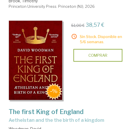
Brook, Timothy
Princeton University Press. Princeton (NJ), 2026
38,57 €
51,00 €
Sin Stock. Disponible en
5/6 semanas.
COMPRAR
The first King of England
Aethelstan and the the birth of a kingdom
Woodman, David