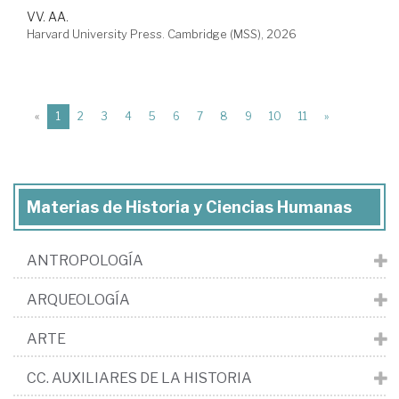
VV. AA.
Harvard University Press. Cambridge (MSS), 2026
(current)
«
1
2
3
4
5
6
7
8
9
10
11
»
Materias de Historia y Ciencias Humanas
ANTROPOLOGÍA
ARQUEOLOGÍA
ARTE
CC. AUXILIARES DE LA HISTORIA