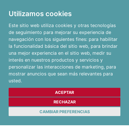
Utilizamos cookies
Este sitio web utiliza cookies y otras tecnologías
de seguimiento para mejorar su experiencia de
navegación con los siguientes fines:
para habilitar
la funcionalidad básica del sitio web
,
para brindar
una mejor experiencia en el sitio web
,
medir su
interés en nuestros productos y servicios y
personalizar las interacciones de marketing
,
para
mostrar anuncios que sean más relevantes para
usted
.
ACEPTAR
RECHAZAR
CAMBIAR PREFERENCIAS