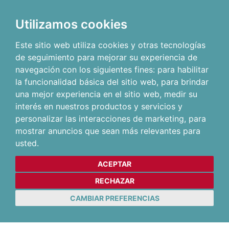
Utilizamos cookies
Este sitio web utiliza cookies y otras tecnologías
de seguimiento para mejorar su experiencia de
navegación con los siguientes fines:
para habilitar
la funcionalidad básica del sitio web
,
para brindar
una mejor experiencia en el sitio web
,
medir su
interés en nuestros productos y servicios y
personalizar las interacciones de marketing
,
para
mostrar anuncios que sean más relevantes para
usted
.
ACEPTAR
RECHAZAR
CAMBIAR PREFERENCIAS