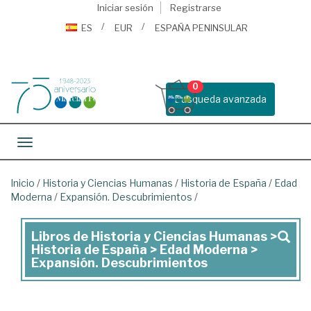
Iniciar sesión
Registrarse
ES
EUR
ESPAÑA PENINSULAR
0
Busqueda avanzada
Toggle navigation
Inicio
/
Historia y Ciencias Humanas
/
Historia de España
/
Edad
Moderna
/
Expansión. Descubrimientos
/
Libros de Historia y Ciencias Humanas >
Libros
Historia de España > Edad Moderna >
de
Expansión. Descubrimientos
Historia
y