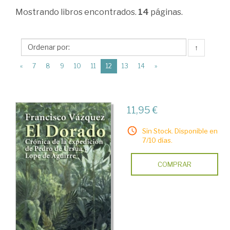
Ciencias
Mostrando
libros encontrados.
14
páginas.
Humanas
>
↑
Historia
(current)
«
7
8
9
10
11
12
13
14
»
de
España
>
11,95 €
Edad
Sin Stock. Disponible en
Moderna
7/10 días.
>
COMPRAR
Expansión.
Descubrimientos