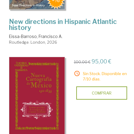
New directions in Hispanic Atlantic
history
Eissa-Barroso, Francisco A.
Routledge. London, 2026
95,00 €
100,00 €
Sin Stock. Disponible en
7/10 días.
COMPRAR