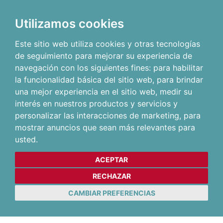
Utilizamos cookies
Este sitio web utiliza cookies y otras tecnologías
de seguimiento para mejorar su experiencia de
navegación con los siguientes fines:
para habilitar
la funcionalidad básica del sitio web
,
para brindar
una mejor experiencia en el sitio web
,
medir su
interés en nuestros productos y servicios y
personalizar las interacciones de marketing
,
para
mostrar anuncios que sean más relevantes para
usted
.
ACEPTAR
RECHAZAR
CAMBIAR PREFERENCIAS