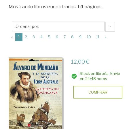
Ciencias
Mostrando
libros encontrados.
14
páginas.
Humanas
>
↑
Historia
(current)
«
1
2
3
4
5
6
7
8
9
10
11
»
de
España
>
12,00 €
Edad
Stock en librería. Envío
Moderna
en 24/48 horas
>
COMPRAR
Expansión.
Descubrimientos