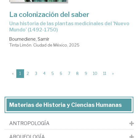
La colonización del saber
Una historia de las plantas medicinales del 'Nuevo
Mundo' (1492-1750)
Boumediene, Samir
Tinta Limón. Ciudad de México, 2025
(current)
«
1
2
3
4
5
6
7
8
9
10
11
»
Materias de Historia y Ciencias Humanas
ANTROPOLOGÍA
ARQUEOLOGÍA