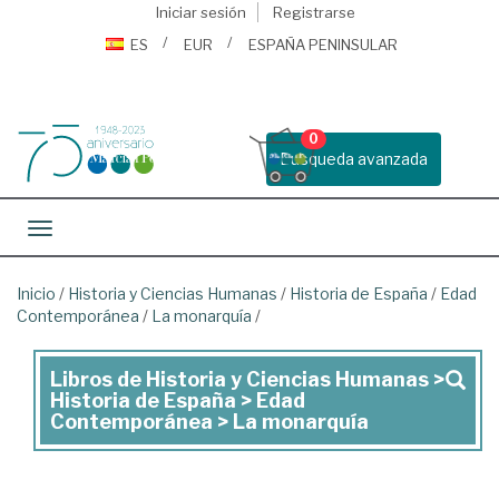
Iniciar sesión
Registrarse
ES
EUR
ESPAÑA PENINSULAR
0
Busqueda avanzada
Toggle navigation
Inicio
/
Historia y Ciencias Humanas
/
Historia de España
/
Edad
Contemporánea
/
La monarquía
/
Libros de Historia y Ciencias Humanas >
Libros
Historia de España > Edad
de
Contemporánea > La monarquía
Historia
y