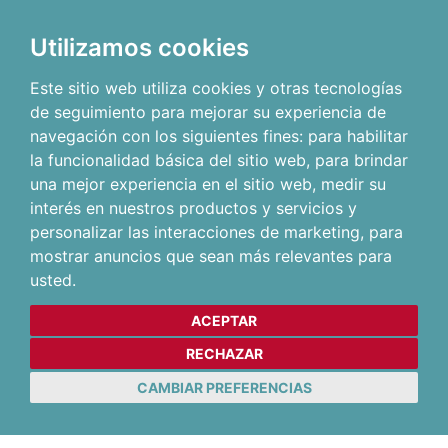
Utilizamos cookies
Este sitio web utiliza cookies y otras tecnologías
de seguimiento para mejorar su experiencia de
navegación con los siguientes fines:
para habilitar
la funcionalidad básica del sitio web
,
para brindar
una mejor experiencia en el sitio web
,
medir su
interés en nuestros productos y servicios y
personalizar las interacciones de marketing
,
para
mostrar anuncios que sean más relevantes para
usted
.
ACEPTAR
RECHAZAR
CAMBIAR PREFERENCIAS