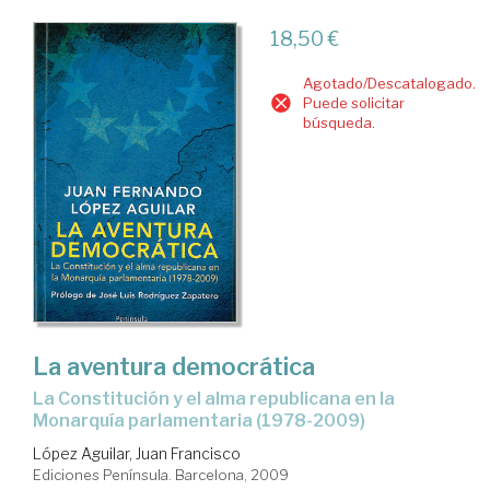
18,50 €
Agotado/Descatalogado.
Puede solicitar
búsqueda.
La aventura democrática
la Constitución y el alma republicana en la
Monarquía parlamentaria (1978-2009)
López Aguilar, Juan Francisco
Ediciones Península. Barcelona, 2009