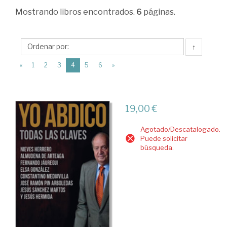
Ciencias
Mostrando
libros encontrados.
6
páginas.
Humanas
>
↑
Historia
(current)
«
1
2
3
4
5
6
»
de
España
>
19,00 €
Edad
Agotado/Descatalogado.
Contemporánea
Puede solicitar
búsqueda.
>
La
monarquía