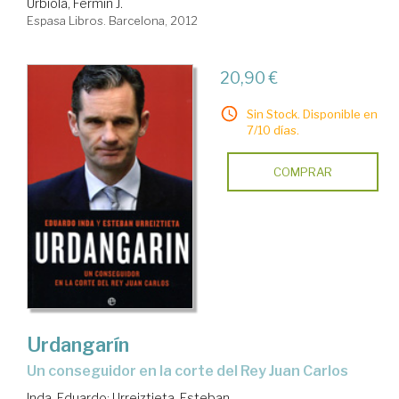
Urbiola, Fermín J.
Espasa Libros. Barcelona, 2012
20,90 €
Sin Stock. Disponible en
7/10 días.
COMPRAR
Urdangarín
un conseguidor en la corte del Rey Juan Carlos
Inda, Eduardo
;
Urreiztieta, Esteban