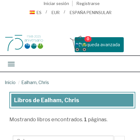
Iniciar sesión
Registrarse
ES
EUR
ESPAÑA PENINSULAR
0
Busqueda avanzada
Toggle navigation
Inicio
Ealham, Chris
Libros de Ealham, Chris
Libros
de
Mostrando
libros encontrados.
1
páginas.
Ealham,
Chris