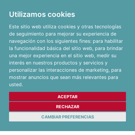
Utilizamos cookies
Este sitio web utiliza cookies y otras tecnologías
de seguimiento para mejorar su experiencia de
navegación con los siguientes fines:
para habilitar
la funcionalidad básica del sitio web
,
para brindar
una mejor experiencia en el sitio web
,
medir su
interés en nuestros productos y servicios y
personalizar las interacciones de marketing
,
para
mostrar anuncios que sean más relevantes para
usted
.
ACEPTAR
RECHAZAR
CAMBIAR PREFERENCIAS