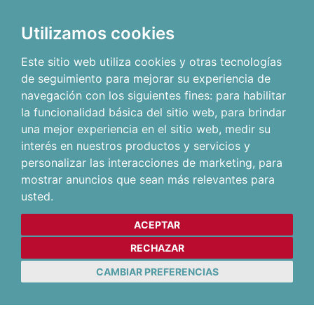
Utilizamos cookies
Este sitio web utiliza cookies y otras tecnologías
de seguimiento para mejorar su experiencia de
navegación con los siguientes fines:
para habilitar
la funcionalidad básica del sitio web
,
para brindar
una mejor experiencia en el sitio web
,
medir su
interés en nuestros productos y servicios y
personalizar las interacciones de marketing
,
para
mostrar anuncios que sean más relevantes para
usted
.
ACEPTAR
RECHAZAR
CAMBIAR PREFERENCIAS