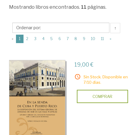
Ciencias
Mostrando
libros encontrados.
11
páginas.
Humanas
>
↑
Historia
(current)
«
1
2
3
4
5
6
7
8
9
10
11
»
de
España
>
19,00 €
Edad
Sin Stock. Disponible en
Contemporánea
7/10 días.
>
COMPRAR
Economía