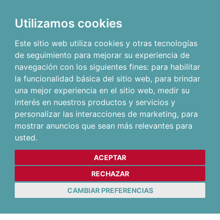
Utilizamos cookies
Este sitio web utiliza cookies y otras tecnologías
de seguimiento para mejorar su experiencia de
navegación con los siguientes fines:
para habilitar
la funcionalidad básica del sitio web
,
para brindar
una mejor experiencia en el sitio web
,
medir su
interés en nuestros productos y servicios y
personalizar las interacciones de marketing
,
para
mostrar anuncios que sean más relevantes para
usted
.
ACEPTAR
RECHAZAR
CAMBIAR PREFERENCIAS