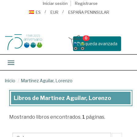
Iniciar sesión
Registrarse
ES
EUR
ESPAÑA PENINSULAR
0
Busqueda avanzada
Toggle navigation
Inicio
Martínez Aguilar, Lorenzo
Libros de Martínez Aguilar, Lorenzo
Libros
de
Mostrando
libros encontrados.
1
páginas.
Martínez
Aguilar,