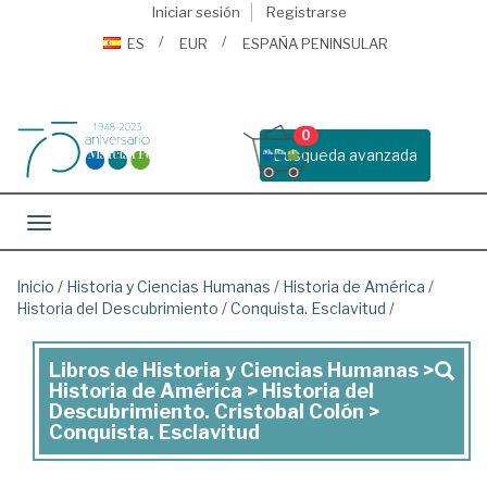
Iniciar sesión
Registrarse
ES
EUR
ESPAÑA PENINSULAR
0
Busqueda avanzada
Toggle navigation
Inicio
/
Historia y Ciencias Humanas
/
Historia de América
/
Historia del Descubrimiento
/
Conquista. Esclavitud
/
Libros de Historia y Ciencias Humanas >
Libros
Historia de América > Historia del
de
Descubrimiento. Cristobal Colón >
Conquista. Esclavitud
Historia
y