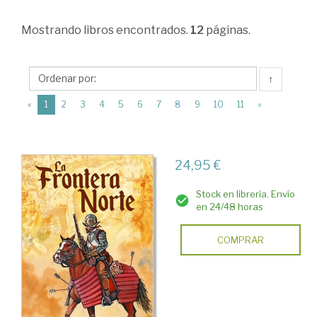
Ciencias
Mostrando
libros encontrados.
12
páginas.
Humanas
>
Historia
↑
de
(current)
«
1
2
3
4
5
6
7
8
9
10
11
»
América
>
24,95 €
Historia
del
Stock en librería. Envío
en 24/48 horas
Descubrimiento.
Cristobal
COMPRAR
Colón
>
Conquista.