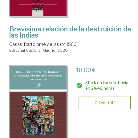
Brevísima relación de la destruición de
las Indias
Casas, Bartolomé de las (m 1566)
Editorial Castalia. Madrid, 2026
18,00 €
Stock en librería. Envío
en 24/48 horas
COMPRAR