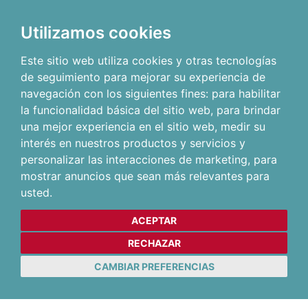
Utilizamos cookies
Este sitio web utiliza cookies y otras tecnologías
de seguimiento para mejorar su experiencia de
navegación con los siguientes fines:
para habilitar
la funcionalidad básica del sitio web
,
para brindar
una mejor experiencia en el sitio web
,
medir su
interés en nuestros productos y servicios y
personalizar las interacciones de marketing
,
para
mostrar anuncios que sean más relevantes para
usted
.
ACEPTAR
RECHAZAR
CAMBIAR PREFERENCIAS