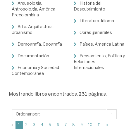
Ciencias
Arqueología.
Historia del
Humanas
Antropología. América
Descubrimiento
Precolombina
>
Literatura. Idioma
Historia
Arte. Arquitectura.
Urbanismo
Obras generales
de
Demografía. Geografía
Países. America Latina
América
Documentación
Pensamiento, Política y
Relaciones
Economía y Sociedad
Internacionales
Contemporánea
Mostrando
libros encontrados.
231
páginas.
↑
(current)
«
1
2
3
4
5
6
7
8
9
10
11
»