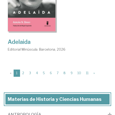
Adelaida
Editorial Minúscula. Barcelona, 2026
(current)
«
1
2
3
4
5
6
7
8
9
10
11
»
Materias de Historia y Ciencias Humanas
ANTROPOLOGÍA