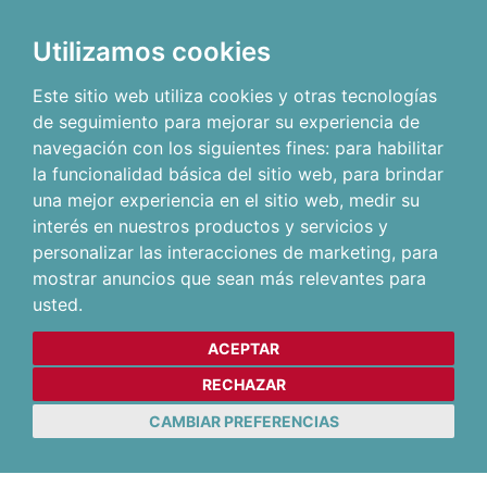
Utilizamos cookies
Este sitio web utiliza cookies y otras tecnologías
de seguimiento para mejorar su experiencia de
navegación con los siguientes fines:
para habilitar
la funcionalidad básica del sitio web
,
para brindar
una mejor experiencia en el sitio web
,
medir su
interés en nuestros productos y servicios y
personalizar las interacciones de marketing
,
para
mostrar anuncios que sean más relevantes para
usted
.
ACEPTAR
RECHAZAR
CAMBIAR PREFERENCIAS