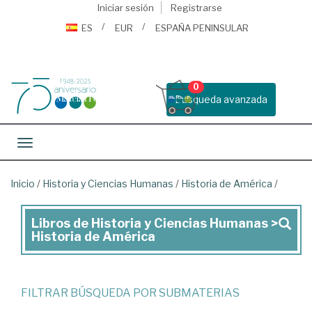
Iniciar sesión
Registrarse
ES
EUR
ESPAÑA PENINSULAR
0
Busqueda avanzada
Toggle navigation
Inicio
/
Historia y Ciencias Humanas
/
Historia de América
/
Libros de Historia y Ciencias Humanas >
Libros
Historia de América
de
Historia
y
FILTRAR BÚSQUEDA POR SUBMATERIAS