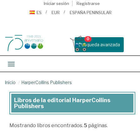
Iniciar sesión
Registrarse
ES
EUR
ESPAÑA PENINSULAR
0
Busqueda avanzada
Toggle navigation
Inicio
HarperCollins Publishers
Libros de la editorial HarperCollins
Libros
Publishers
de
la
Mostrando
libros encontrados.
5
páginas.
editorial