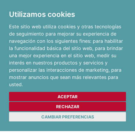
Utilizamos cookies
Este sitio web utiliza cookies y otras tecnologías
de seguimiento para mejorar su experiencia de
navegación con los siguientes fines:
para habilitar
la funcionalidad básica del sitio web
,
para brindar
una mejor experiencia en el sitio web
,
medir su
interés en nuestros productos y servicios y
personalizar las interacciones de marketing
,
para
mostrar anuncios que sean más relevantes para
usted
.
ACEPTAR
RECHAZAR
CAMBIAR PREFERENCIAS