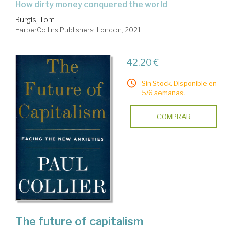
how dirty money conquered the world
Burgis, Tom
HarperCollins Publishers. London, 2021
42,20 €
Sin Stock. Disponible en
5/6 semanas.
COMPRAR
The future of capitalism