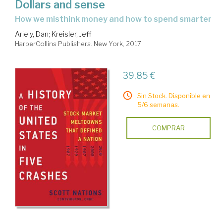
Dollars and sense
how we misthink money and how to spend smarter
Ariely, Dan
;
Kreisler, Jeff
HarperCollins Publishers. New York, 2017
39,85 €
Sin Stock. Disponible en
5/6 semanas.
COMPRAR