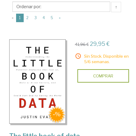
HarperCollins
↑
Publishers
(current)
«
1
2
3
4
5
»
29,95 €
41,96 €
Sin Stock. Disponible en
5/6 semanas.
COMPRAR
The little book of data