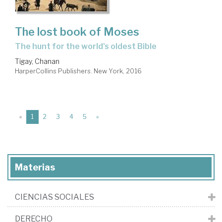
The lost book of Moses
the hunt for the world's oldest Bible
Tigay, Chanan
HarperCollins Publishers. New York, 2016
(current)
«
1
2
3
4
5
»
Materias
CIENCIAS SOCIALES
DERECHO