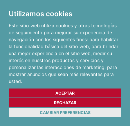
Utilizamos cookies
Este sitio web utiliza cookies y otras tecnologías
de seguimiento para mejorar su experiencia de
navegación con los siguientes fines:
para habilitar
la funcionalidad básica del sitio web
,
para brindar
una mejor experiencia en el sitio web
,
medir su
interés en nuestros productos y servicios y
personalizar las interacciones de marketing
,
para
mostrar anuncios que sean más relevantes para
usted
.
ACEPTAR
RECHAZAR
CAMBIAR PREFERENCIAS