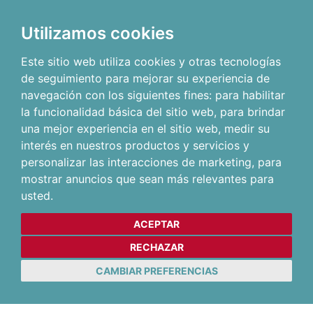
Utilizamos cookies
Este sitio web utiliza cookies y otras tecnologías
de seguimiento para mejorar su experiencia de
navegación con los siguientes fines:
para habilitar
la funcionalidad básica del sitio web
,
para brindar
una mejor experiencia en el sitio web
,
medir su
interés en nuestros productos y servicios y
personalizar las interacciones de marketing
,
para
mostrar anuncios que sean más relevantes para
usted
.
ACEPTAR
RECHAZAR
CAMBIAR PREFERENCIAS