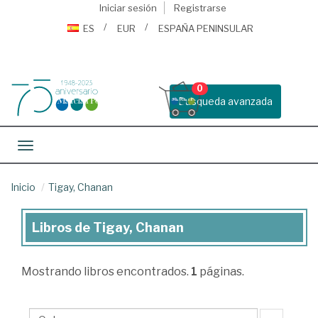
Iniciar sesión
Registrarse
ES
EUR
ESPAÑA PENINSULAR
0
Busqueda avanzada
Toggle navigation
Inicio
Tigay, Chanan
Libros de Tigay, Chanan
Libros
de
Mostrando
libros encontrados.
1
páginas.
Tigay,
Chanan