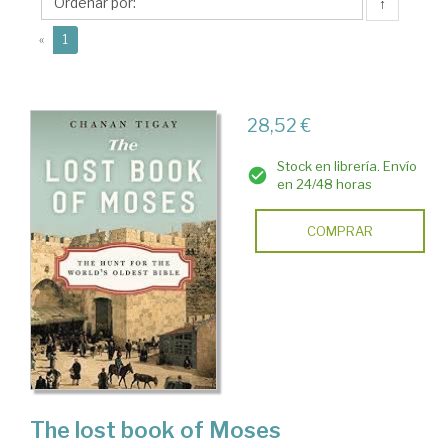
↑
(current)
«
1
28,52 €
Stock en librería. Envío
en 24/48 horas
COMPRAR
The lost book of Moses