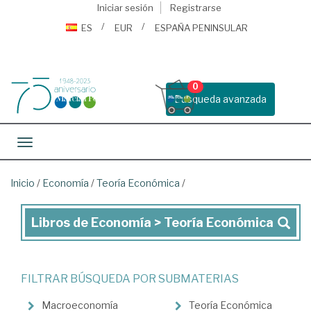
Iniciar sesión
Registrarse
ES
EUR
ESPAÑA PENINSULAR
0
Busqueda avanzada
Toggle navigation
Inicio
/
Economía
/
Teoría Económica
/
Libros de Economía > Teoría Económica
Libros
de
Economía
FILTRAR BÚSQUEDA POR SUBMATERIAS
>
Macroeconomía
Teoría Económica