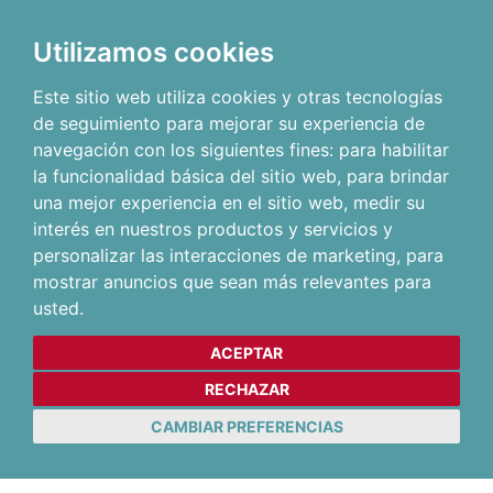
Utilizamos cookies
Este sitio web utiliza cookies y otras tecnologías
de seguimiento para mejorar su experiencia de
navegación con los siguientes fines:
para habilitar
la funcionalidad básica del sitio web
,
para brindar
una mejor experiencia en el sitio web
,
medir su
interés en nuestros productos y servicios y
personalizar las interacciones de marketing
,
para
mostrar anuncios que sean más relevantes para
usted
.
ACEPTAR
RECHAZAR
CAMBIAR PREFERENCIAS