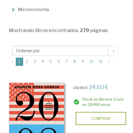
Teoría
Económica
Microeconomía
Mostrando
libros encontrados.
279
páginas.
↑
(current)
«
1
2
3
4
5
6
7
8
9
10
11
»
24,60 €
25,90 €
Stock en librería. Envío
en 24/48 horas
COMPRAR