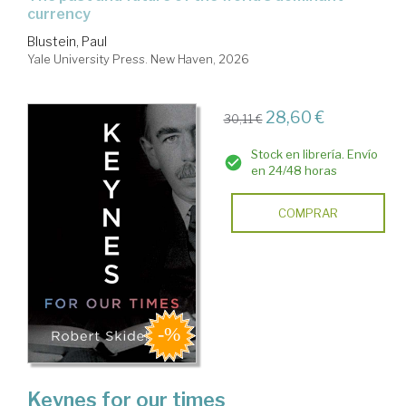
currency
Blustein, Paul
Yale University Press. New Haven, 2026
28,60 €
30,11 €
Stock en librería. Envío
en 24/48 horas
COMPRAR
Keynes for our times