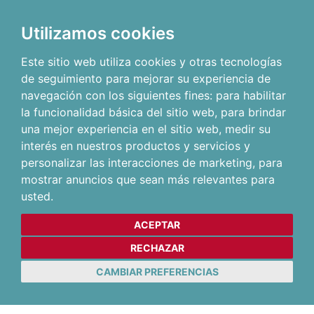
Utilizamos cookies
Este sitio web utiliza cookies y otras tecnologías
de seguimiento para mejorar su experiencia de
navegación con los siguientes fines:
para habilitar
la funcionalidad básica del sitio web
,
para brindar
una mejor experiencia en el sitio web
,
medir su
interés en nuestros productos y servicios y
personalizar las interacciones de marketing
,
para
mostrar anuncios que sean más relevantes para
usted
.
ACEPTAR
RECHAZAR
CAMBIAR PREFERENCIAS