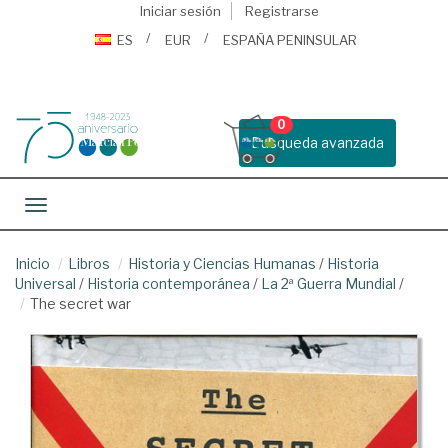
Iniciar sesión
Registrarse
ES
EUR
ESPAÑA PENINSULAR
0
Busqueda avanzada
Toggle navigation
Inicio
Libros
Historia y Ciencias Humanas
/
Historia
Universal
/
Historia contemporánea
/
La 2ª Guerra Mundial
/
The secret war