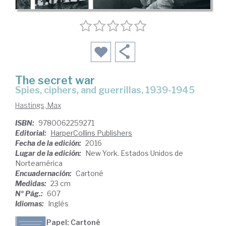
The secret war
spies, ciphers, and guerrillas, 1939-1945
Hastings, Max
ISBN:
9780062259271
Editorial:
HarperCollins Publishers
Fecha de la edición:
2016
Lugar de la edición:
New York. Estados Unidos de
Norteamérica
Encuadernación:
Cartoné
Medidas:
23 cm
Nº Pág.:
607
Idiomas:
Inglés
Papel: Cartoné