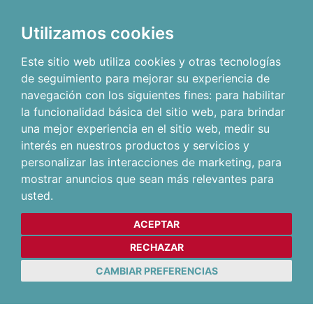
Utilizamos cookies
Este sitio web utiliza cookies y otras tecnologías
de seguimiento para mejorar su experiencia de
navegación con los siguientes fines:
para habilitar
la funcionalidad básica del sitio web
,
para brindar
una mejor experiencia en el sitio web
,
medir su
interés en nuestros productos y servicios y
personalizar las interacciones de marketing
,
para
mostrar anuncios que sean más relevantes para
usted
.
ACEPTAR
RECHAZAR
CAMBIAR PREFERENCIAS