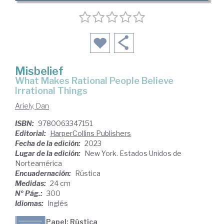
Misbelief
What Makes Rational People Believe
Irrational Things
Ariely, Dan
ISBN:
9780063347151
Editorial:
HarperCollins Publishers
Fecha de la edición:
2023
Lugar de la edición:
New York. Estados Unidos de
Norteamérica
Encuadernación:
Rústica
Medidas:
24 cm
Nº Pág.:
300
Idiomas:
Inglés
Papel: Rústica