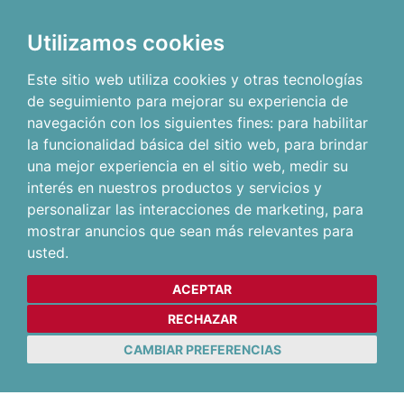
Utilizamos cookies
Este sitio web utiliza cookies y otras tecnologías
de seguimiento para mejorar su experiencia de
navegación con los siguientes fines:
para habilitar
la funcionalidad básica del sitio web
,
para brindar
una mejor experiencia en el sitio web
,
medir su
interés en nuestros productos y servicios y
personalizar las interacciones de marketing
,
para
mostrar anuncios que sean más relevantes para
usted
.
ACEPTAR
RECHAZAR
CAMBIAR PREFERENCIAS