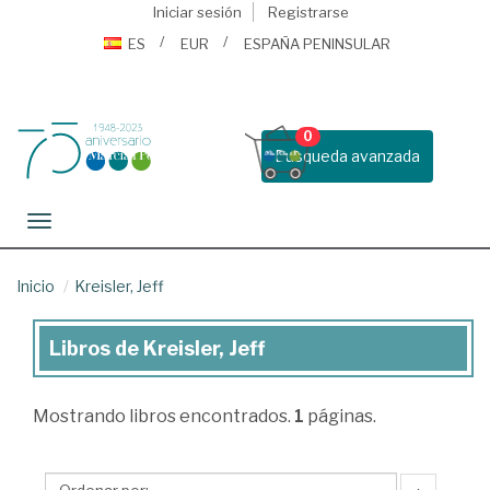
Iniciar sesión
Registrarse
ES
EUR
ESPAÑA PENINSULAR
0
Busqueda avanzada
Toggle navigation
Inicio
Kreisler, Jeff
Libros de Kreisler, Jeff
Libros
de
Mostrando
libros encontrados.
1
páginas.
Kreisler,
Jeff