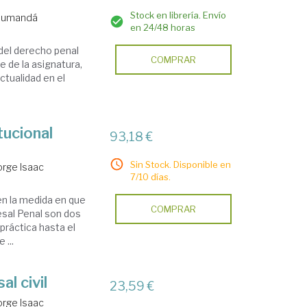
Stock en librería. Envío
 Cumandá
en 24/48 horas
a del derecho penal
COMPRAR
e de la asignatura,
ctualidad en el
tucional
93,18 €
Sin Stock. Disponible en
orge Isaac
7/10 días.
en la medida en que
COMPRAR
sal Penal son dos
 práctica hasta el
 ...
l civil
23,59 €
orge Isaac