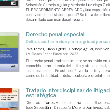
Sebastián Cornejo Aguiar y Medardo Luzuriaga Zurita
EL PROCEDIMIENTO ABREVIADO ¿Una expresión d
punitivismo en el sistema penal? Se trata de un lib
desarrollado con gran despliegue ...
Derecho penal especial
delitos contra la vida y la integridad person
Piva Torres, Gianni Egidio
Cornejo Aguiar, José Seb
J.M. Bosch Editor. Barcelona, 2022
El derecho penal, tradicionalmente se ha divido en u
conocida como la teoría del delito, y otra especial,
los tipos penales. En esta confluyen la parte genera
como es la tipicidad, el dolo, la culpa la preterintencio
Tratado interdisciplinar de litigac
estratégica
Director/a.
Torres Manrique, Jorge Isaac
Director/
José Sebastián
Director/a.
Moreira Domingos, Isa