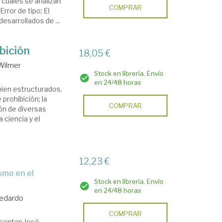
 cuales se analizan
COMPRAR
rror de tipo; El
esarrollados de ...
bición
18,05 €
Wilmer
Stock en librería. Envío
en 24/48 horas
bien estructurados,
prohibición; la
COMPRAR
ción de diversas
 ciencia y el
12,23 €
Stock en librería. Envío
en 24/48 horas
Medardo
COMPRAR
esentan José