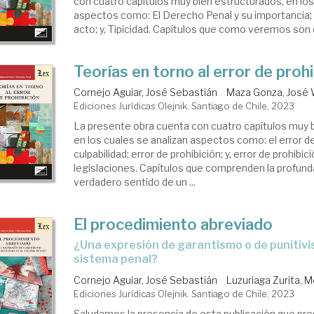
con cuatro capítulos muy bien estructurados, en los
aspectos como: El Derecho Penal y su importancia; E
acto; y, Tipicidad. Capítulos que como veremos son d
Teorías en torno al error de prohi
Cornejo Aguiar, José Sebastián
Maza Gonza, José 
Ediciones Jurídicas Olejnik. Santiago de Chile, 2023
La presente obra cuenta con cuatro capítulos muy 
en los cuales se analizan aspectos como: el error de 
culpabilidad; error de prohibición; y, error de prohibi
legislaciones. Capítulos que comprenden la profunda
verdadero sentido de un ...
El procedimiento abreviado
¿una expresión de garantismo o de punitivismo en el
sistema penal?
Cornejo Aguiar, José Sebastián
Luzuriaga Zurita, 
Ediciones Jurídicas Olejnik. Santiago de Chile, 2023
Saludamos la presencia de esta publicación que pr