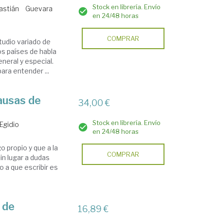
Stock en librería. Envío
astián
Guevara
en 24/48 horas
COMPRAR
tudio variado de
os países de habla
neral y especial.
ara entender ...
causas de
34,00 €
Stock en librería. Envío
 Egidio
en 24/48 horas
o propio y que a la
COMPRAR
in lugar a dudas
o a que escribir es
 de
16,89 €