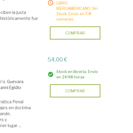
LIBRO
IBEROAMERICANO. Sin
ciben la justa
Stock. Envío en 7/8
 históricamente fue
semanas.
COMPRAR
54,00 €
Stock en librería. Envío
en 24/48 horas
r/a.
Guevara
ianni Egidio
COMPRAR
mática Penal
ajes en doctrina
rande,
es y
er lugar ...