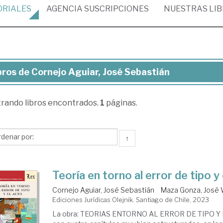
ORIALES
AGENCIA
SUSCRIPCIONES
NUESTRAS
LI
bros de Cornejo Aguiar, José Sebastián
ros
trando
libros encontrados.
1
páginas.
rnejo
iar,
sé
↑
bastián
Teoría en torno al error de tipo y
Cornejo Aguiar, José Sebastián
Maza Gonza, José 
Ediciones Jurídicas Olejnik. Santiago de Chile, 2023
La obra: TEORIAS ENTORNO AL ERROR DE TIPO Y 