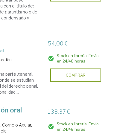
 con el título de:
e garantismo o de
ro condensado y
54,00 €
al
Stock en librería. Envío
astián
en 24/48 horas
na parte general,
COMPRAR
 donde se estudian
l del derecho penal,
nalidad ...
ión oral
133,37 €
Stock en librería. Envío
a.
Cornejo Aguiar,
en 24/48 horas
bela