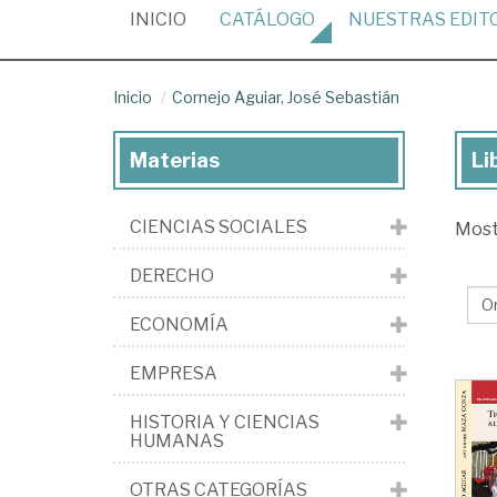
(CURRENT)
INICIO
CATÁLOGO
NUESTRAS
EDIT
Inicio
Cornejo Aguiar, José Sebastián
Materias
Li
Lib
de
CIENCIAS SOCIALES
Mos
Co
Agu
DERECHO
Jo
ECONOMÍA
Se
EMPRESA
HISTORIA Y CIENCIAS
HUMANAS
OTRAS CATEGORÍAS