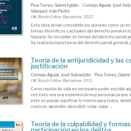
Piva Torres, Gianni Egidio
Cornejo Aguiar, José Seb
Vásquez, Iván Pedro
J.M. Bosch Editor. Barcelona, 2022
Esta obra, la han concebido los autores como un es
temas filosóficos y actuales del derecho penal en l
hispana. Se recopilan en temas del derecho penal ge
Se realza la importancia del derecho penal general, p
Teoría de la antijuridicidad y las 
justificación
Cornejo Aguiar, José Sebastián
Piva Torres, Gianni
J.M. Bosch Editor. Barcelona, 2021
Como misión de vida es necesario poder escribir alg
vez esto sea una experiencia muy personal ya que s
esto no puede significar lo mismo para todos, debid
conocer, aprender, descubrir, volar, viajar ...
Teoría de la culpabilidad y formas
participación en los delitos