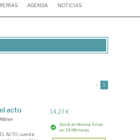
BRERÍAS
AGENDA
NOTICIAS
(current)
«
1
 el acto
14,27 €
Wilmer
Stock en librería. Envío
en 24/48 horas
EL ACTO, cuenta