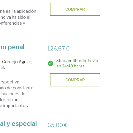
COMPRAR
nales, la aplicación
no ya ha sido el
onferencias y
ho penal
126,67 €
Stock en librería. Envío
a.
Cornejo Aguiar,
en 24/48 horas
bela
COMPRAR
erspectiva
itado de constante
ribuciones de
frecen un
e importantes ...
l y especial
65,00 €