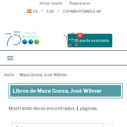
Iniciar sesión
Registrarse
ES
EUR
ESPAÑA PENINSULAR
0
Busqueda avanzada
Toggle navigation
Inicio
Maza Gonza, José Wilmer
Libros de Maza Gonza, José Wilmer
Libros
de
Mostrando
libros encontrados.
1
páginas.
Maza
Gonza,