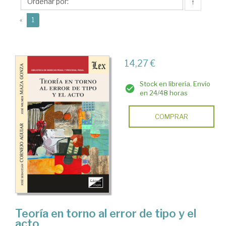
José
↑
Wilmer
(current)
«
1
14,27 €
Stock en librería. Envío
en 24/48 horas
COMPRAR
Teoría en torno al error de tipo y el
acto