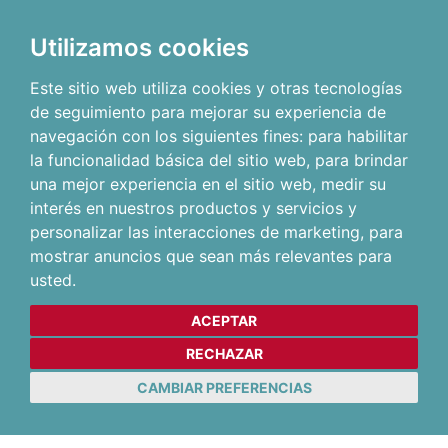
Utilizamos cookies
Este sitio web utiliza cookies y otras tecnologías
de seguimiento para mejorar su experiencia de
navegación con los siguientes fines:
para habilitar
la funcionalidad básica del sitio web
,
para brindar
una mejor experiencia en el sitio web
,
medir su
interés en nuestros productos y servicios y
personalizar las interacciones de marketing
,
para
mostrar anuncios que sean más relevantes para
usted
.
ACEPTAR
RECHAZAR
CAMBIAR PREFERENCIAS