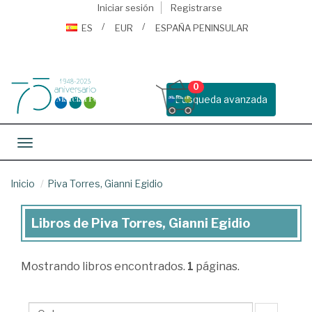
Iniciar sesión
Registrarse
ES
EUR
ESPAÑA PENINSULAR
0
Busqueda avanzada
Toggle navigation
Inicio
Piva Torres, Gianni Egidio
Libros de Piva Torres, Gianni Egidio
Libros
de
Mostrando
libros encontrados.
1
páginas.
Piva
Torres,