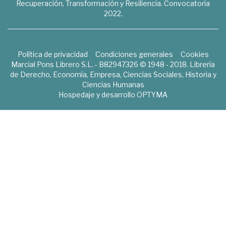
Recuperación, Transformación y Resiliencia. Convocatoria
2022.
Política de privacidad
Condiciones generales
Cookies
Marcial Pons Librero S.L. - B82947326 © 1948 - 2018. Librería
de Derecho, Economía, Empresa, Ciencias Sociales, Historia y
Ciencias Humanas
Hospedaje y desarrollo
OPTYMA