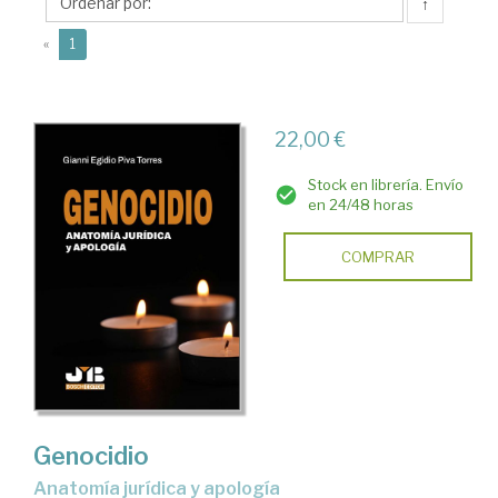
Gianni
↑
Egidio
(current)
«
1
22,00 €
Stock en librería. Envío
en 24/48 horas
COMPRAR
Genocidio
Anatomía jurídica y apología