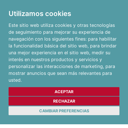
Utilizamos cookies
Este sitio web utiliza cookies y otras tecnologías
de seguimiento para mejorar su experiencia de
navegación con los siguientes fines:
para habilitar
la funcionalidad básica del sitio web
,
para brindar
una mejor experiencia en el sitio web
,
medir su
interés en nuestros productos y servicios y
personalizar las interacciones de marketing
,
para
mostrar anuncios que sean más relevantes para
usted
.
ACEPTAR
RECHAZAR
CAMBIAR PREFERENCIAS