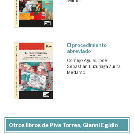
Wilmer
El procedimiento
abreviado
Cornejo Aguiar, José
Sebastián
;
Luzuriaga Zurita,
Medardo
Otros libros de Piva Torres, Gianni Egidio