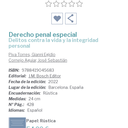
Derecho penal especial
delitos contra la vida y la integridad
personal
Piva Torres, Gianni Egidio
Cornejo Aguiar, José Sebastián
ISBN:
9788419045683
Editorial:
J.M. Bosch Editor
Fecha de la edición:
2022
Lugar de la edición:
Barcelona. España
Encuadernación:
Rústica
Medidas:
24 cm
Nº Pág.:
428
Idiomas:
Español
Papel: Rústica