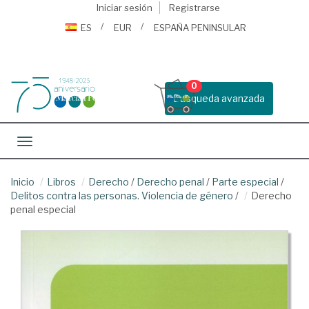
Iniciar sesión
Registrarse
ES
EUR
ESPAÑA PENINSULAR
0
Busqueda avanzada
Toggle navigation
Inicio
Libros
Derecho
/
Derecho penal
/
Parte especial
/
Delitos contra las personas. Violencia de género
/
Derecho
penal especial