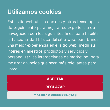
Utilizamos cookies
Este sitio web utiliza cookies y otras tecnologías
de seguimiento para mejorar su experiencia de
navegación con los siguientes fines:
para habilitar
la funcionalidad básica del sitio web
,
para brindar
una mejor experiencia en el sitio web
,
medir su
interés en nuestros productos y servicios y
personalizar las interacciones de marketing
,
para
mostrar anuncios que sean más relevantes para
usted
.
ACEPTAR
RECHAZAR
CAMBIAR PREFERENCIAS