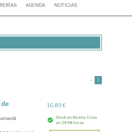
BRERÍAS
AGENDA
NOTICIAS
(current)
«
1
 de
16,89 €
Stock en librería. Envío
 Cumandá
en 24/48 horas