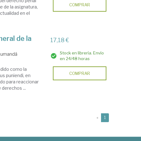
a del derecho penal
COMPRAR
e de la asignatura,
ctualidad en el
neral de la
17,18 €
Stock en librería. Envío
 Cumandá
en 24/48 horas
ndido como la
COMPRAR
ius puniendi, en
tado para reaccionar
 derechos ...
(current)
«
1