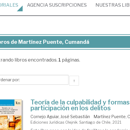
ORIALES
AGENCIA
SUSCRIPCIONES
NUESTRAS
LI
bros de Martínez Puente, Cumandá
ros
trando
libros encontrados.
1
páginas.
rtínez
ente,
mandá
↑
Teoría de la culpabilidad y formas
participación en los delitos
Cornejo Aguiar, José Sebastián
Martínez Puente,
Ediciones Jurídicas Olejnik. Santiago de Chile, 2021