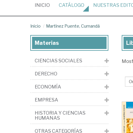
(CURRENT)
INICIO
CATÁLOGO
NUESTRAS
EDIT
Inicio
Martínez Puente, Cumandá
Materias
Li
Lib
de
CIENCIAS SOCIALES
Mos
Ma
Pu
DERECHO
Cu
ECONOMÍA
EMPRESA
HISTORIA Y CIENCIAS
HUMANAS
OTRAS CATEGORÍAS