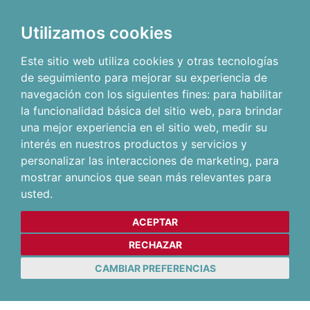
Utilizamos cookies
Este sitio web utiliza cookies y otras tecnologías
de seguimiento para mejorar su experiencia de
navegación con los siguientes fines:
para habilitar
la funcionalidad básica del sitio web
,
para brindar
una mejor experiencia en el sitio web
,
medir su
interés en nuestros productos y servicios y
personalizar las interacciones de marketing
,
para
mostrar anuncios que sean más relevantes para
usted
.
ACEPTAR
RECHAZAR
CAMBIAR PREFERENCIAS