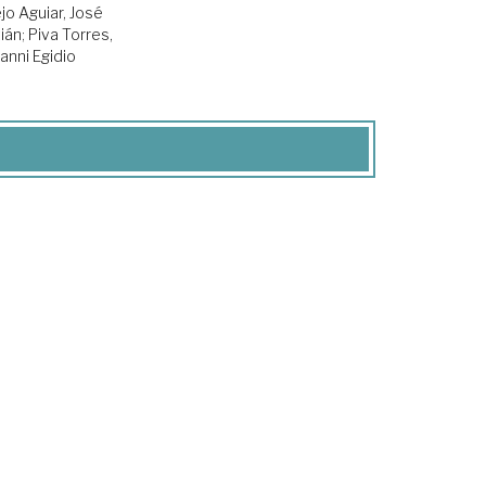
jo Aguiar, José
ián
;
Piva Torres,
anni Egidio