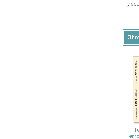
y eco
Otro
Te
erro