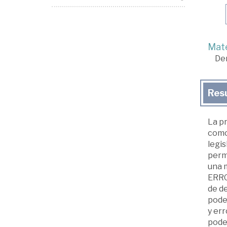
Mate
De
Res
La p
como:
legis
perm
una m
ERRO
de de
poder
y err
poder