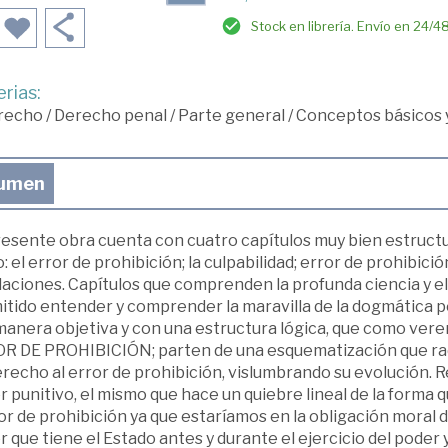
Stock en librería. Envío en 24/4
rias:
recho
/
Derecho penal
/
Parte general
/
Conceptos básicos 
umen
resente obra cuenta con cuatro capítulos muy bien estructu
 el error de prohibición; la culpabilidad; error de prohibició
laciones. Capítulos que comprenden la profunda ciencia y el
itido entender y comprender la maravilla de la dogmática p
anera objetiva y con una estructura lógica, que como verem
R DE PROHIBICIÓN; parten de una esquematización que radi
recho al error de prohibición, vislumbrando su evolución. Re
 punitivo, el mismo que hace un quiebre lineal de la forma 
or de prohibición ya que estaríamos en la obligación moral 
 que tiene el Estado antes y durante el ejercicio del poder y