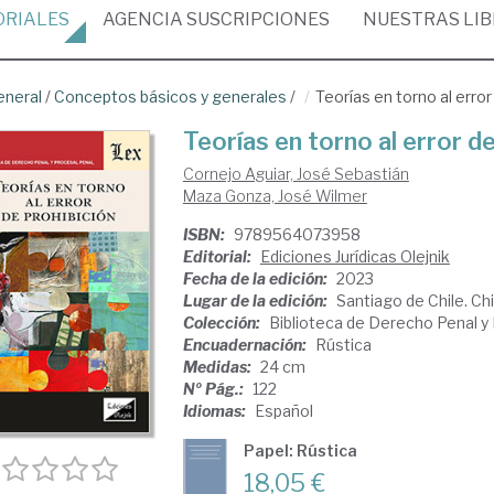
ORIALES
AGENCIA
SUSCRIPCIONES
NUESTRAS
LI
eneral
/
Conceptos básicos y generales
/
Teorías en torno al error
Teorías en torno al error de
Cornejo Aguiar, José Sebastián
Maza Gonza, José Wilmer
ISBN:
9789564073958
Editorial:
Ediciones Jurídicas Olejnik
Fecha de la edición:
2023
Lugar de la edición:
Santiago de Chile. Chi
Colección:
Biblioteca de Derecho Penal y
Encuadernación:
Rústica
Medidas:
24 cm
Nº Pág.:
122
Idiomas:
Español
Papel: Rústica
18,05 €