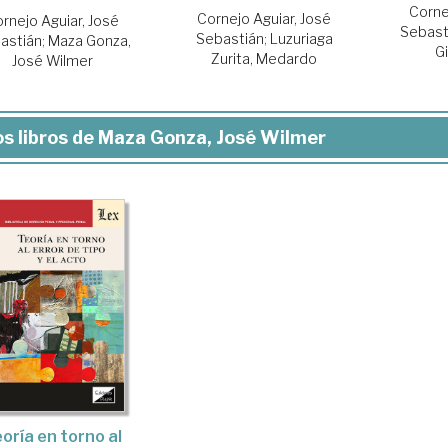
Corne
Cornejo Aguiar, José
rnejo Aguiar, José
Sebast
Sebastián
;
Luzuriaga
astián
;
Maza Gonza,
Gi
Zurita, Medardo
José Wilmer
s libros de Maza Gonza, José Wilmer
oría en torno al