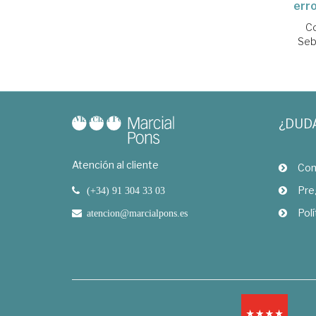
erro
Co
Seb
¿DUD
Atención al cliente
Com
Pre
(+34) 91 304 33 03
Polí
atencion@marcialpons.es