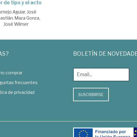
r de tipo y el acto
rnejo Aguiar, José
astián
;
Maza Gonza,
José Wilmer
AS?
BOLETÍN DE NOVEDAD
o comprar
guntas frecuentes
tica de privacidad
SUSCRIBIRSE