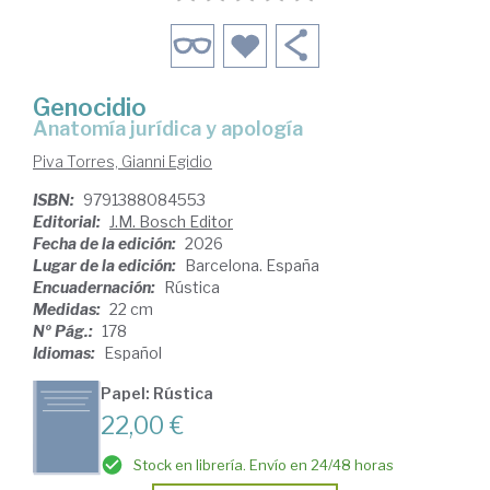
Genocidio
Anatomía jurídica y apología
Piva Torres, Gianni Egidio
ISBN:
9791388084553
Editorial:
J.M. Bosch Editor
Fecha de la edición:
2026
Lugar de la edición:
Barcelona. España
Encuadernación:
Rústica
Medidas:
22 cm
Nº Pág.:
178
Idiomas:
Español
Papel: Rústica
22,00 €
Stock en librería. Envío en 24/48 horas