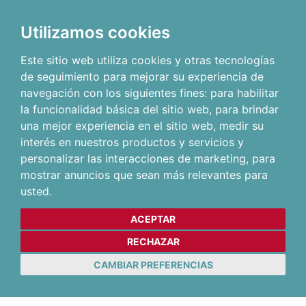
Utilizamos cookies
Este sitio web utiliza cookies y otras tecnologías
de seguimiento para mejorar su experiencia de
navegación con los siguientes fines:
para habilitar
la funcionalidad básica del sitio web
,
para brindar
una mejor experiencia en el sitio web
,
medir su
interés en nuestros productos y servicios y
personalizar las interacciones de marketing
,
para
mostrar anuncios que sean más relevantes para
usted
.
ACEPTAR
RECHAZAR
CAMBIAR PREFERENCIAS