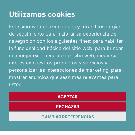
Utilizamos cookies
Este sitio web utiliza cookies y otras tecnologías
de seguimiento para mejorar su experiencia de
navegación con los siguientes fines:
para habilitar
la funcionalidad básica del sitio web
,
para brindar
una mejor experiencia en el sitio web
,
medir su
interés en nuestros productos y servicios y
personalizar las interacciones de marketing
,
para
mostrar anuncios que sean más relevantes para
usted
.
ACEPTAR
RECHAZAR
CAMBIAR PREFERENCIAS