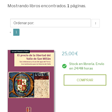
Ciencias
Mostrando
libros encontrados.
1
páginas.
Humanas
>
↑
Historias
(current)
«
1
locales
>
Rioja
25,00 €
(La
Stock en librería. Envío
>
en 24/48 horas
Historia:
COMPRAR
Fuentes.
Arqueología.
Obras
generales