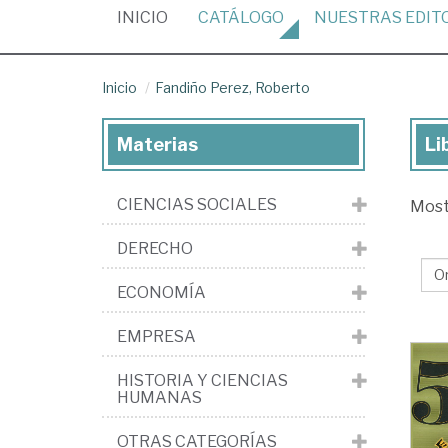
(CURRENT)
INICIO
CATÁLOGO
NUESTRAS
EDIT
Inicio
Fandiño Perez, Roberto
Materias
Li
Lib
de
CIENCIAS SOCIALES
Mos
Fa
Per
DERECHO
Ro
ECONOMÍA
EMPRESA
HISTORIA Y CIENCIAS
HUMANAS
OTRAS CATEGORÍAS