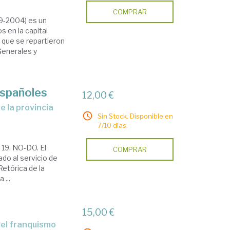
COMPRAR
89-2004) es un
s en la capital
s que se repartieron
Generales y
españoles
12,00 €
e la provincia
Sin Stock. Disponible en
7/10 días.
 19. NO-DO. El
COMPRAR
ado al servicio de
Retórica de la
 ...
a
15,00 €
del franquismo