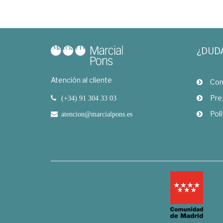
¿DUD
Atención al cliente
Com
Pre
(+34) 91 304 33 03
Polí
atencion@marcialpons.es