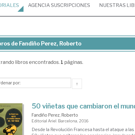
ORIALES
AGENCIA
SUSCRIPCIONES
NUESTRAS
LI
bros de Fandiño Perez, Roberto
ros
trando
libros encontrados.
1
páginas.
ndiño
ez,
berto
↑
50 viñetas que cambiaron el mu
Fandiño Perez, Roberto
Editorial Ariel. Barcelona, 2016
Desde la Revolución Francesa hasta el ataque a la