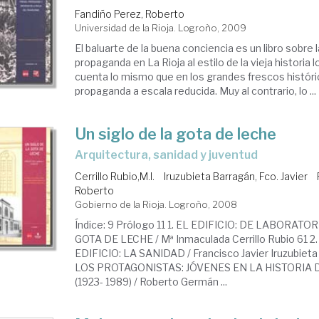
Fandiño Perez, Roberto
Universidad de la Rioja. Logroño, 2009
El baluarte de la buena conciencia es un libro sobre l
propaganda en La Rioja al estilo de la vieja historia 
cuenta lo mismo que en los grandes frescos histór
propaganda a escala reducida. Muy al contrario, lo ...
Un siglo de la gota de leche
arquitectura, sanidad y juventud
Cerrillo Rubio,M.I.
Iruzubieta Barragán, Fco. Javier
Roberto
Gobierno de la Rioja. Logroño, 2008
Índice: 9 Prólogo 11 1. EL EDIFICIO: DE LABORAT
GOTA DE LECHE / Mª Inmaculada Cerrillo Rubio 61 
EDIFICIO: LA SANIDAD / Francisco Javier Iruzubieta 
LOS PROTAGONISTAS: JÓVENES EN LA HISTORIA 
(1923- 1989) / Roberto Germán ...