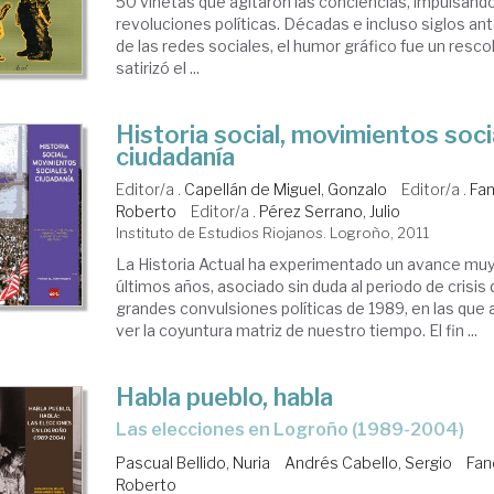
50 viñetas que agitaron las conciencias, impulsand
revoluciones políticas. Décadas e incluso siglos ant
de las redes sociales, el humor gráfico fue un resco
satirizó el ...
Historia social, movimientos soci
ciudadanía
Editor/a .
Capellán de Miguel, Gonzalo
Editor/a .
Fan
Roberto
Editor/a .
Pérez Serrano, Julio
Instituto de Estudios Riojanos. Logroño, 2011
La Historia Actual ha experimentado un avance muy 
últimos años, asociado sin duda al periodo de crisis 
grandes convulsiones políticas de 1989, en las que 
ver la coyuntura matriz de nuestro tiempo. El fin ...
Habla pueblo, habla
las elecciones en Logroño (1989-2004)
Pascual Bellido, Nuria
Andrés Cabello, Sergio
Fan
Roberto