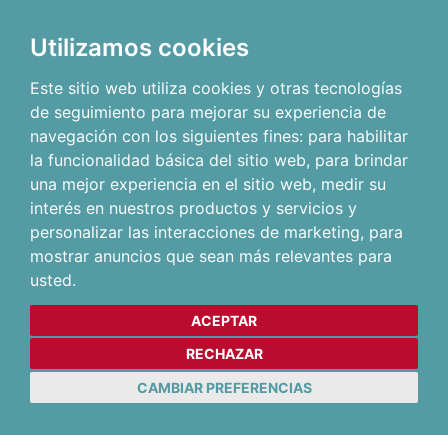
Utilizamos cookies
Este sitio web utiliza cookies y otras tecnologías
de seguimiento para mejorar su experiencia de
navegación con los siguientes fines:
para habilitar
la funcionalidad básica del sitio web
,
para brindar
una mejor experiencia en el sitio web
,
medir su
interés en nuestros productos y servicios y
personalizar las interacciones de marketing
,
para
mostrar anuncios que sean más relevantes para
usted
.
ACEPTAR
RECHAZAR
CAMBIAR PREFERENCIAS