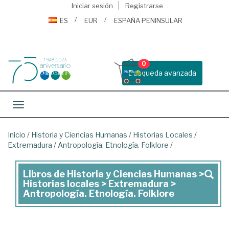
Iniciar sesión
Registrarse
ES
EUR
ESPAÑA PENINSULAR
0
Busqueda avanzada
Toggle navigation
Inicio
/
Historia y Ciencias Humanas
/
Historias Locales
/
Extremadura
/
Antropología. Etnología. Folklore
/
Libros de Historia y Ciencias Humanas >
Libros
Historias locales > Extremadura >
de
Antropología. Etnología. Folklore
Historia
y