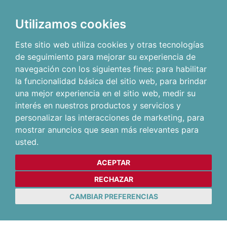
Utilizamos cookies
Este sitio web utiliza cookies y otras tecnologías
de seguimiento para mejorar su experiencia de
navegación con los siguientes fines:
para habilitar
la funcionalidad básica del sitio web
,
para brindar
una mejor experiencia en el sitio web
,
medir su
interés en nuestros productos y servicios y
personalizar las interacciones de marketing
,
para
mostrar anuncios que sean más relevantes para
usted
.
ACEPTAR
RECHAZAR
CAMBIAR PREFERENCIAS