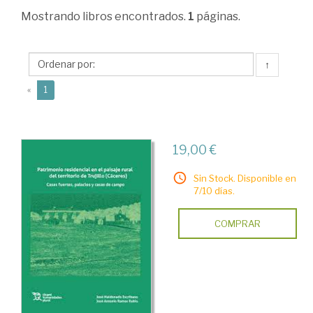
Ciencias
Mostrando
libros encontrados.
1
páginas.
Humanas
>
↑
Historias
(current)
«
1
locales
>
Extremadura
19,00 €
>
Sin Stock. Disponible en
Antropología.
7/10 días.
Etnología.
COMPRAR
Folklore