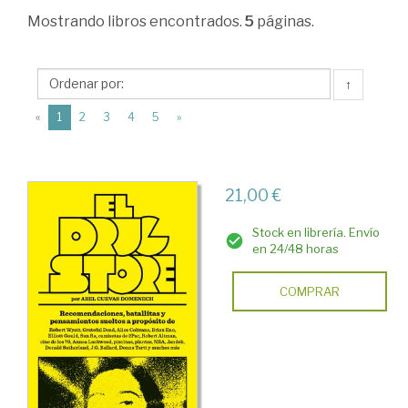
Ciencias
Mostrando
libros encontrados.
5
páginas.
Humanas
>
↑
Historia
(current)
«
1
2
3
4
5
»
universal
>
Historia
21,00 €
contemporánea
Stock en librería. Envío
>
en 24/48 horas
Las
COMPRAR
artes.
La
ciencia