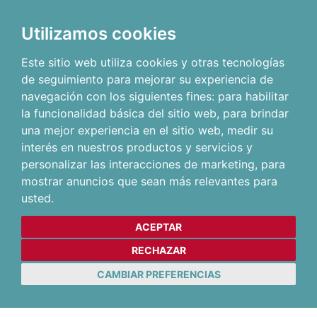
Utilizamos cookies
Este sitio web utiliza cookies y otras tecnologías
de seguimiento para mejorar su experiencia de
navegación con los siguientes fines:
para habilitar
la funcionalidad básica del sitio web
,
para brindar
una mejor experiencia en el sitio web
,
medir su
interés en nuestros productos y servicios y
personalizar las interacciones de marketing
,
para
mostrar anuncios que sean más relevantes para
usted
.
ACEPTAR
RECHAZAR
CAMBIAR PREFERENCIAS