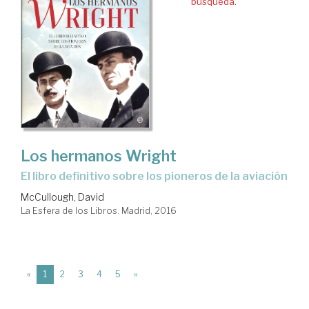
búsqueda.
Los hermanos Wright
el libro definitivo sobre los pioneros de la aviación
McCullough, David
La Esfera de los Libros. Madrid, 2016
(current)
«
1
2
3
4
5
»