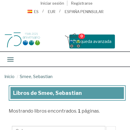
Iniciar sesión
Registrarse
ES
EUR
ESPAÑA PENINSULAR
0
Busqueda avanzada
Toggle navigation
Inicio
Smee, Sebastian
Libros de Smee, Sebastian
Libros
de
Mostrando
libros encontrados.
1
páginas.
Smee,
Sebastian