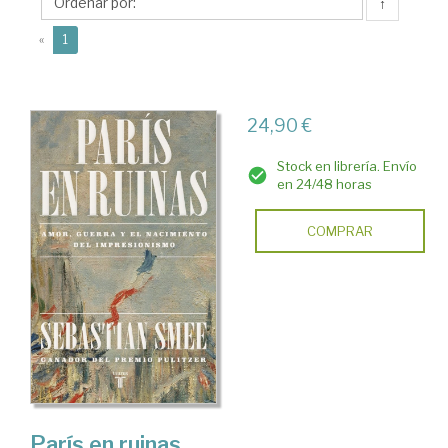
↑
(current)
«
1
24,90 €
Stock en librería. Envío
en 24/48 horas
COMPRAR
París en ruinas