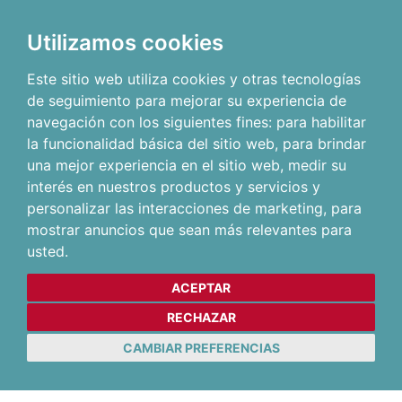
Utilizamos cookies
Este sitio web utiliza cookies y otras tecnologías
de seguimiento para mejorar su experiencia de
navegación con los siguientes fines:
para habilitar
la funcionalidad básica del sitio web
,
para brindar
una mejor experiencia en el sitio web
,
medir su
interés en nuestros productos y servicios y
personalizar las interacciones de marketing
,
para
mostrar anuncios que sean más relevantes para
usted
.
ACEPTAR
RECHAZAR
CAMBIAR PREFERENCIAS