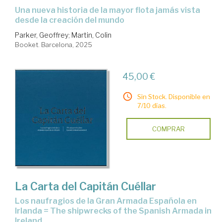
Una nueva historia de la mayor flota jamás vista
desde la creación del mundo
Parker, Geoffrey
;
Martin, Colin
Booket. Barcelona, 2025
45,00 €
Sin Stock. Disponible en
7/10 días.
COMPRAR
La Carta del Capitán Cuéllar
Los naufragios de la Gran Armada Española en
Irlanda = The shipwrecks of the Spanish Armada in
Ireland