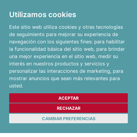
Utilizamos cookies
Este sitio web utiliza cookies y otras tecnologías
de seguimiento para mejorar su experiencia de
navegación con los siguientes fines:
para habilitar
la funcionalidad básica del sitio web
,
para brindar
una mejor experiencia en el sitio web
,
medir su
interés en nuestros productos y servicios y
personalizar las interacciones de marketing
,
para
mostrar anuncios que sean más relevantes para
usted
.
ACEPTAR
RECHAZAR
CAMBIAR PREFERENCIAS