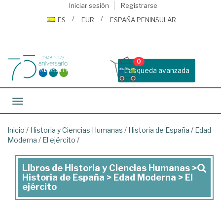
Iniciar sesión
Registrarse
ES
EUR
ESPAÑA PENINSULAR
0
Busqueda avanzada
Toggle navigation
Inicio
/
Historia y Ciencias Humanas
/
Historia de España
/
Edad
Moderna
/
El ejército
/
Libros de Historia y Ciencias Humanas >
Libros
Historia de España > Edad Moderna > El
de
ejército
Historia
y