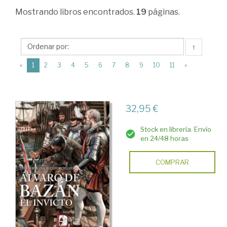
Ciencias
Mostrando
libros encontrados.
19
páginas.
Humanas
>
↑
Historia
(current)
«
1
2
3
4
5
6
7
8
9
10
11
»
de
España
>
32,95 €
Edad
Stock en librería. Envío
Moderna
en 24/48 horas
>
COMPRAR
El
ejército