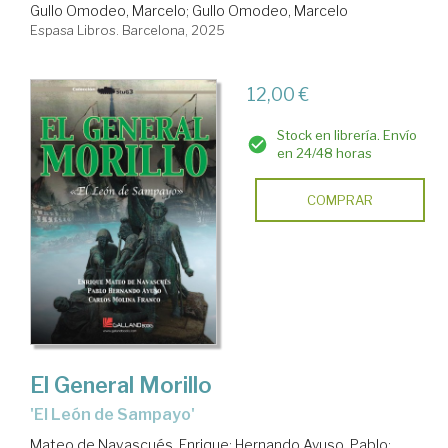
Gullo Omodeo, Marcelo
;
Gullo Omodeo, Marcelo
Espasa Libros. Barcelona, 2025
12,00 €
Stock en librería. Envío
en 24/48 horas
COMPRAR
El General Morillo
'El León de Sampayo'
Mateo de Navascués, Enrique
;
Hernando Ayuso, Pablo
;