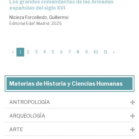
Los grandes comandantes de las Armadas
españolas del siglo XVI
Nicieza Forcelledo, Guillermo
Editorial Edaf. Madrid, 2025
(current)
«
1
2
3
4
5
6
7
8
9
10
11
»
Materias de Historia y Ciencias Humanas
ANTROPOLOGÍA
ARQUEOLOGÍA
ARTE