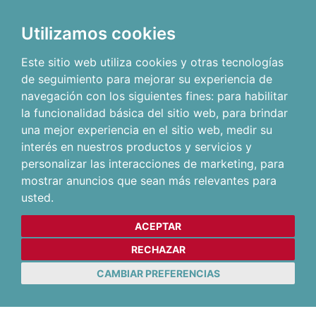
Utilizamos cookies
Este sitio web utiliza cookies y otras tecnologías
de seguimiento para mejorar su experiencia de
navegación con los siguientes fines:
para habilitar
la funcionalidad básica del sitio web
,
para brindar
una mejor experiencia en el sitio web
,
medir su
interés en nuestros productos y servicios y
personalizar las interacciones de marketing
,
para
mostrar anuncios que sean más relevantes para
usted
.
ACEPTAR
RECHAZAR
CAMBIAR PREFERENCIAS