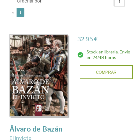
Guillermo
↑
(current)
«
1
32,95 €
Stock en librería. Envío
en 24/48 horas
COMPRAR
Álvaro de Bazán
El Invicto