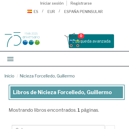
Iniciar sesión
Registrarse
ES
EUR
ESPAÑA PENINSULAR
0
Busqueda avanzada
Toggle navigation
Inicio
Nicieza Forcelledo, Guillermo
Libros de Nicieza Forcelledo, Guillermo
Libros
de
Mostrando
libros encontrados.
1
páginas.
Nicieza
Forcelledo,