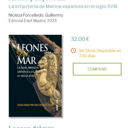
la Infantería de Marina española en el siglo XVIII
Nicieza Forcelledo, Guillermo
Editorial Edaf. Madrid, 2023
32,00 €
Sin Stock. Disponible en
7/10 días.
COMPRAR