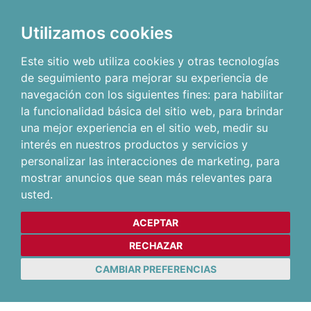
Utilizamos cookies
Este sitio web utiliza cookies y otras tecnologías
de seguimiento para mejorar su experiencia de
navegación con los siguientes fines:
para habilitar
la funcionalidad básica del sitio web
,
para brindar
una mejor experiencia en el sitio web
,
medir su
interés en nuestros productos y servicios y
personalizar las interacciones de marketing
,
para
mostrar anuncios que sean más relevantes para
usted
.
ACEPTAR
RECHAZAR
CAMBIAR PREFERENCIAS