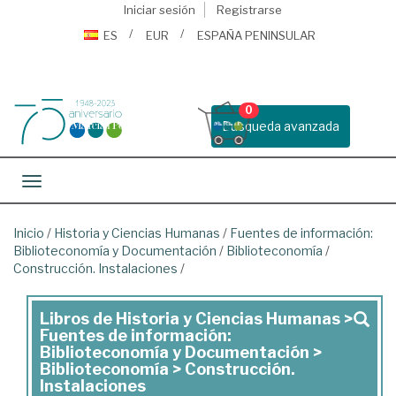
Iniciar sesión
Registrarse
ES
EUR
ESPAÑA PENINSULAR
0
Busqueda avanzada
Toggle navigation
Inicio
/
Historia y Ciencias Humanas
/
Fuentes de información:
Biblioteconomía y Documentación
/
Biblioteconomía
/
Construcción. Instalaciones
/
Libros de Historia y Ciencias Humanas >
Libros
Fuentes de información:
de
Biblioteconomía y Documentación >
Biblioteconomía > Construcción.
Historia
Instalaciones