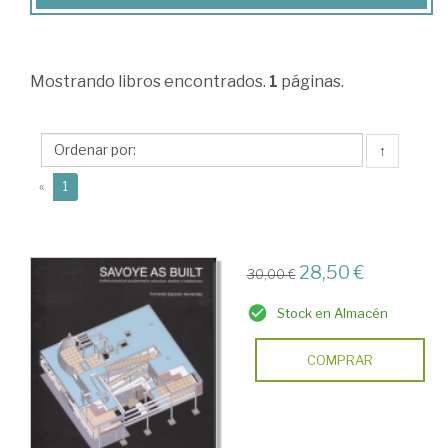
y
Ciencias
Humanas
Mostrando
libros encontrados.
1
páginas.
>
Fuentes
↑
de
(current)
«
1
información:
Biblioteconomía
y
28,50 €
30,00 €
Documentación
Stock en Almacén
>
Biblioteconomía
COMPRAR
>
Construcción.
Instalaciones