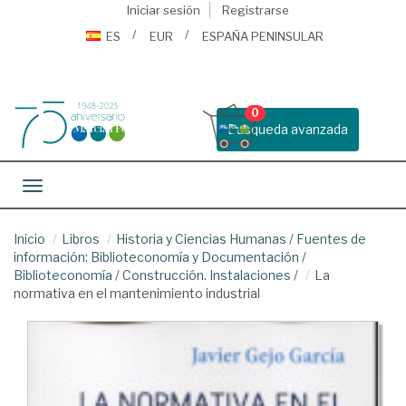
Iniciar sesión
Registrarse
ES
EUR
ESPAÑA PENINSULAR
0
Busqueda avanzada
Toggle navigation
Inicio
Libros
Historia y Ciencias Humanas
/
Fuentes de
información: Biblioteconomía y Documentación
/
Biblioteconomía
/
Construcción. Instalaciones
/
La
normativa en el mantenimiento industrial