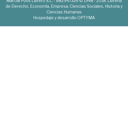
Marcial Pons Librero S.L. - B82947326 © 1948 - 2018. Librería
de Derecho, Economía, Empresa, Ciencias Sociales, Historia y
Ciencias Humanas
Hospedaje y desarrollo
OPTYMA