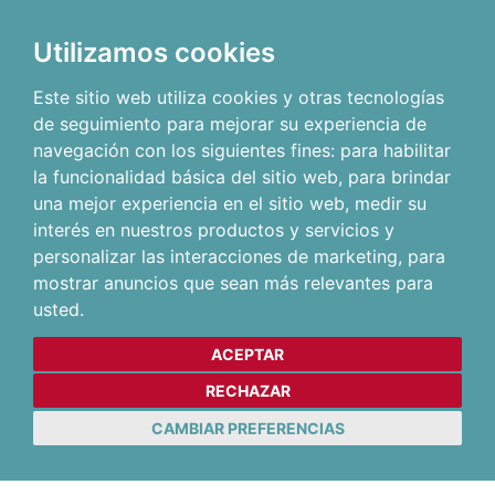
Utilizamos cookies
Este sitio web utiliza cookies y otras tecnologías
de seguimiento para mejorar su experiencia de
navegación con los siguientes fines:
para habilitar
la funcionalidad básica del sitio web
,
para brindar
una mejor experiencia en el sitio web
,
medir su
interés en nuestros productos y servicios y
personalizar las interacciones de marketing
,
para
mostrar anuncios que sean más relevantes para
usted
.
ACEPTAR
RECHAZAR
CAMBIAR PREFERENCIAS